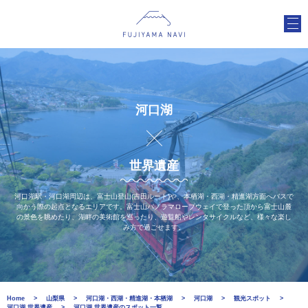
河口湖
世界遺産
河口湖駅・河口湖周辺は、富士山登山(吉田ルート)や、本栖湖・西湖・精進湖方面へバスで
向かう際の起点となるエリアです。富士山パノラマロープウェイで登った頂から富士山麓
の景色を眺めたり、湖畔の美術館を巡ったり、遊覧船やレンタサイクルなど、様々な楽し
み方で過ごせます。
Home
山梨県
河口湖・西湖・精進湖・本栖湖
河口湖
観光スポット
河口湖 世界遺産
河口湖 世界遺産のスポット一覧