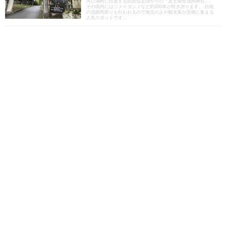
河口湖畔に位置する武田信玄ゆかりの「冨士御室浅間神社」。
その境内にはソメイヨシノなど約200本が咲き誇ります。 伝統
の流鏑馬祭りも行われるので地元の人や観光客が見物に集まる
人気スポットです...