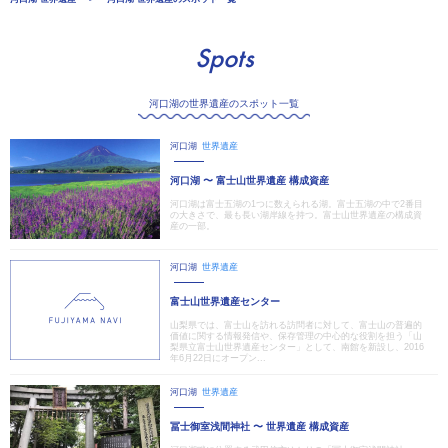
Spots
河口湖の世界遺産のスポット一覧
河口湖
世界遺産
河口湖 〜 富士山世界遺産 構成資産
河口湖は富士五湖の1つに数えられる湖。富士五湖の中で2番目
の大きさで、最も長い湖岸線を持つ。富士山世界遺産の構成資
産の一部。
河口湖
世界遺産
富士山世界遺産センター
山梨県では、富士山を訪れる訪問者に対して、富士山の普遍的
価値に関する情報発信や、保存管理の中心的な役割を担う「山
梨県立富士山世界遺産センター」として、南館を新設し、2016
年6月22日にオープン...
河口湖
世界遺産
冨士御室浅間神社 〜 世界遺産 構成資産