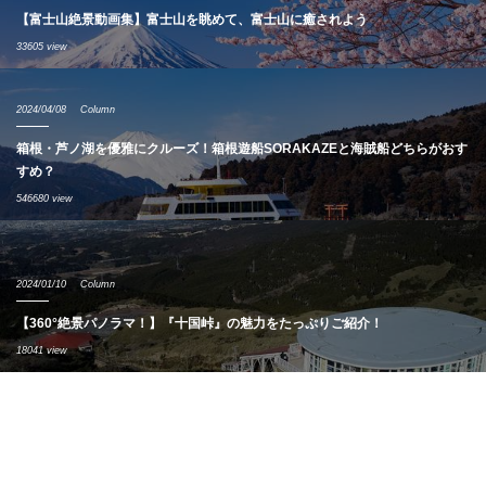
【富士山絶景動画集】富士山を眺めて、富士山に癒されよう
33605 view
2024/04/08
Column
箱根・芦ノ湖を優雅にクルーズ！箱根遊船SORAKAZEと海賊船どちらがおす
すめ？
546680 view
2024/01/10
Column
【360°絶景パノラマ！】『十国峠』の魅力をたっぷりご紹介！
18041 view