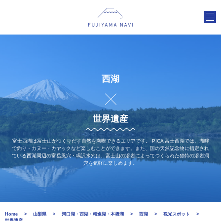
西湖
世界遺産
富士西湖は富士山がつくりだす自然を満喫できるエリアです。 PICA 富士西湖では、湖畔
で釣り・カヌー・カヤックなど楽しむことができます。また、国の天然記念物に指定され
ている西湖周辺の富岳風穴・鳴沢氷穴は、富士山の溶岩によってつくられた独特の溶岩洞
穴を気軽に楽しめます。
Home
山梨県
河口湖・西湖・精進湖・本栖湖
西湖
観光スポット
世界遺産