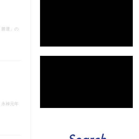
「勝運」の
、永禄元年