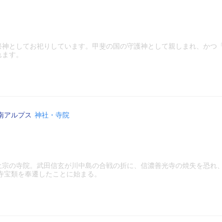
祭神としてお祀りしています。甲斐の国の守護神として親しまれ、かつ
れます。
南アルプス
神社・寺院
土宗の寺院。武田信玄が川中島の合戦の折に、信濃善光寺の焼失を恐れ
仏寺宝類を奉遷したことに始まる。