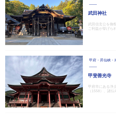
武田神社
武田信玄公を御
ご利益が挙げら
甲府・昇仙峡・
甲斐善光寺
甲府市にある浄
（1558）、諸