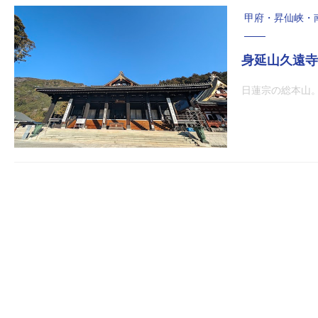
甲府・昇仙峡・
身延山久遠寺
日蓮宗の総本山