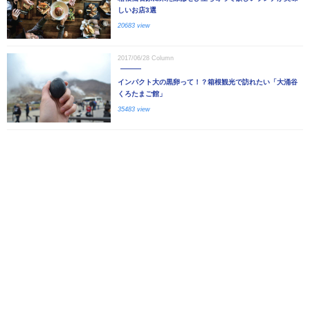
しいお店3選
20683 view
2017/06/28
Column
インパクト大の黒卵って！？箱根観光で訪れたい「大涌谷
くろたまご館」
35483 view