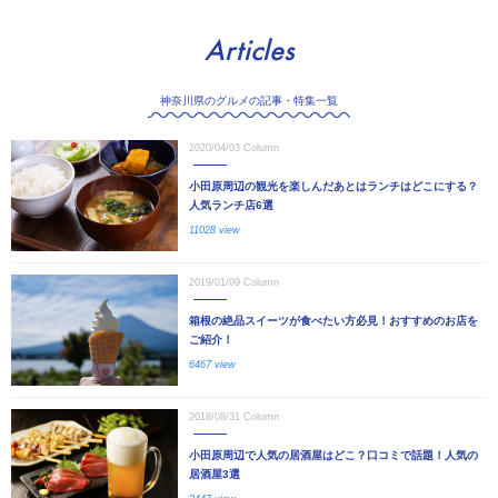
Articles
神奈川県のグルメの記事・特集一覧
2020/04/03
Column
小田原周辺の観光を楽しんだあとはランチはどこにする？
人気ランチ店6選
11028 view
2019/01/09
Column
箱根の絶品スイーツが食べたい方必見！おすすめのお店を
ご紹介！
6467 view
2018/08/31
Column
小田原周辺で人気の居酒屋はどこ？口コミで話題！人気の
居酒屋3選