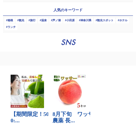
人気のキーワード
箱根
観光
旅行
温泉
芦ノ湖
小田原
神奈川県
観光スポット
ホテル
ランチ
SNS