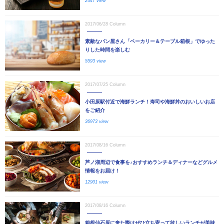
2447 view
2017/06/28
Column
素敵なパン屋さん「ベーカリー＆テーブル箱根」でゆった
りした時間を楽しむ
5593 view
2017/07/25
Column
小田原駅付近で海鮮ランチ！寿司や海鮮丼のおいしいお店
をご紹介
36973 view
2017/08/16
Column
芦ノ湖周辺で食事を♪おすすめランチ＆ディナーなどグルメ
情報をお届け！
12901 view
2017/08/16
Column
箱根仙石原に来た際はぜひ立ち寄って欲しいランチが美味