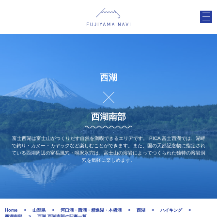
西湖
西湖南部
富士西湖は富士山がつくりだす自然を満喫できるエリアです。 PICA 富士西湖では、湖畔
で釣り・カヌー・カヤックなど楽しむことができます。また、国の天然記念物に指定され
ている西湖周辺の富岳風穴・鳴沢氷穴は、富士山の溶岩によってつくられた独特の溶岩洞
穴を気軽に楽しめます。
Home
山梨県
河口湖・西湖・精進湖・本栖湖
西湖
ハイキング
西湖南部
西湖 西湖南部の記事一覧