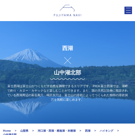
西湖
山中湖北部
富士西湖は富士山がつくりだす自然を満喫できるエリアです。 PICA 富士西湖では、湖畔
で釣り・カヌー・カヤックなど楽しむことができます。また、国の天然記念物に指定され
ている西湖周辺の富岳風穴・鳴沢氷穴は、富士山の溶岩によってつくられた独特の溶岩洞
穴を気軽に楽しめます。
Home
山梨県
河口湖・西湖・精進湖・本栖湖
西湖
ハイキング
山中湖北部