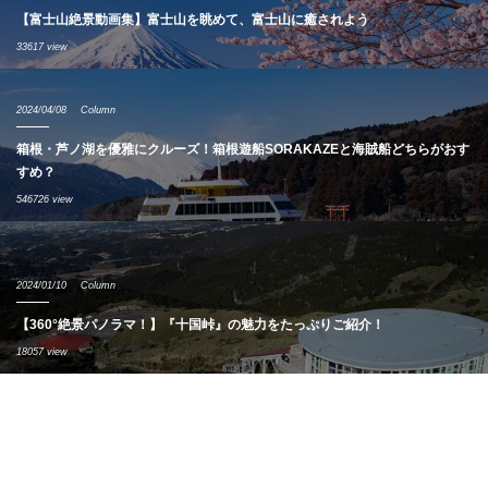
【富士山絶景動画集】富士山を眺めて、富士山に癒されよう
33617 view
2024/04/08
Column
箱根・芦ノ湖を優雅にクルーズ！箱根遊船SORAKAZEと海賊船どちらがおす
すめ？
546726 view
2024/01/10
Column
【360°絶景パノラマ！】『十国峠』の魅力をたっぷりご紹介！
18057 view