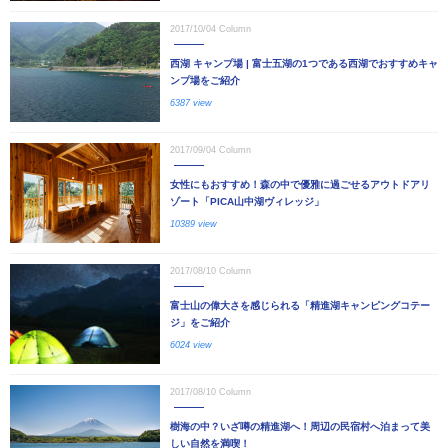
2017/10/04
Column
西湖 キャンプ場 | 富士五湖の1つである西湖でおすすめキャ
ンプ場をご紹介
6387 view
2017/09/04
Column
女性にもおすすめ！森の中で優雅に過ごせるアウトドアリ
ゾート「PICA山中湖ヴィレッジ」
10389 view
2017/08/10
Column
富士山の偉大さを感じられる「精進湖キャンピングコテー
ジ」をご紹介
6024 view
2017/08/10
Column
樹海の中？いざ噂の精進湖へ！周辺の民宿村へ泊まって美
しい自然を満喫！