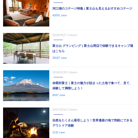
河口湖のコテージ特集 | 富士山も見えるおすすめコテージ
43091 view
2019/05/27
Column
富士山 グランピング | 富士山周辺で体験できるキャンプ場
はこちら
58187 view
2019/01/28
Column
休暇村富士｜富士の魅力が詰まった土地で食べて、見て、
体験して満喫しよう！
8047 view
2017/10/14
Column
自然をたくさん吸収しよう！世界遺産の地で気軽にできる
アウトドア体験
1132 view