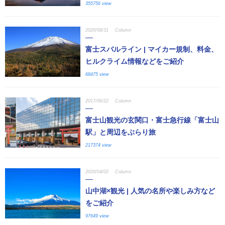
355756 view
2020/08/31
Column
富士スバルライン | マイカー規制、料金、
ヒルクライム情報などをご紹介
68475 view
2017/06/22
Column
富士山観光の玄関口・富士急行線「富士山
駅」と周辺をぶらり旅
217374 view
2020/04/02
Column
山中湖×観光 | 人気の名所や楽しみ方など
をご紹介
97649 view