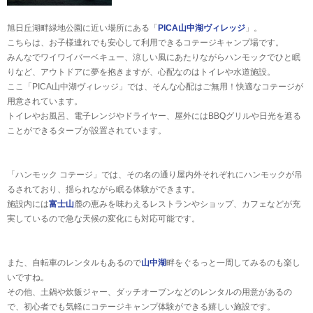
旭日丘湖畔緑地公園に近い場所にある「
PICA山中湖ヴィレッジ
」。
こちらは、お子様連れでも安心して利用できるコテージキャンプ場です。
みんなでワイワイバーベキュー、涼しい風にあたりながらハンモックでひと眠
りなど、アウトドアに夢を抱きますが、心配なのはトイレや水道施設。
ここ「PICA山中湖ヴィレッジ」では、そんな心配はご無用！快適なコテージが
用意されています。
トイレやお風呂、電子レンジやドライヤー、屋外にはBBQグリルや日光を遮る
ことができるタープが設置されています。
「ハンモック コテージ」では、その名の通り屋内外それぞれにハンモックが吊
るされており、揺られながら眠る体験ができます。
施設内には
富士山
麓の恵みを味わえるレストランやショップ、カフェなどが充
実しているので急な天候の変化にも対応可能です。
また、自転車のレンタルもあるので
山中湖
畔をぐるっと一周してみるのも楽し
いですね。
その他、土鍋や炊飯ジャー、ダッチオーブンなどのレンタルの用意があるの
で、初心者でも気軽にコテージキャンプ体験ができる嬉しい施設です。