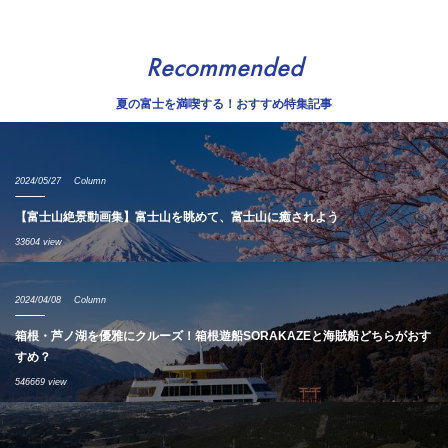
Recommended
夏の富士を満喫する！おすすめ特集記事
2024/05/27
Column
【富士山絶景動画集】富士山を眺めて、富士山に癒されよう
33604 view
2024/04/08
Column
箱根・芦ノ湖を優雅にクルーズ！箱根遊船SORAKAZEと海賊船どちらがおす
すめ？
546669 view