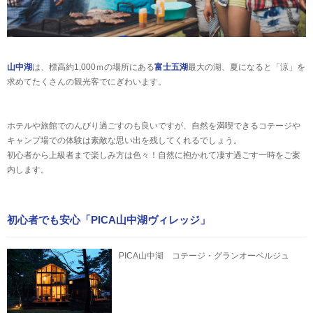
山中湖
は、標高約1,000ｍの場所にある
富士五湖
最大の湖、夏になると「涼」を
求めてたくさんの観光客でにぎわいます。
ホテルや旅館でのんびり過ごすのも良いですが、自然を満喫できるコテージや
キャンプ場での体験は素敵な思い出を残してくれるでしょう。
初心者から上級者まで楽しみ方は色々！自然に抱かれて凄す過ごす一時をご案
内します。
初心者でも安心「PICA山中湖ヴィレッジ」
PICA山中湖 コテージ・グランオーベルジュ