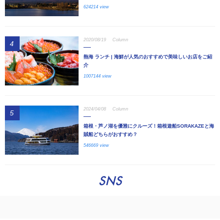
624214 view
2020/08/19
Column
4
熱海 ランチ | 海鮮が人気のおすすめで美味しいお店をご紹
介
1007144 view
2024/04/08
Column
5
箱根・芦ノ湖を優雅にクルーズ！箱根遊船SORAKAZEと海
賊船どちらがおすすめ？
546669 view
SNS