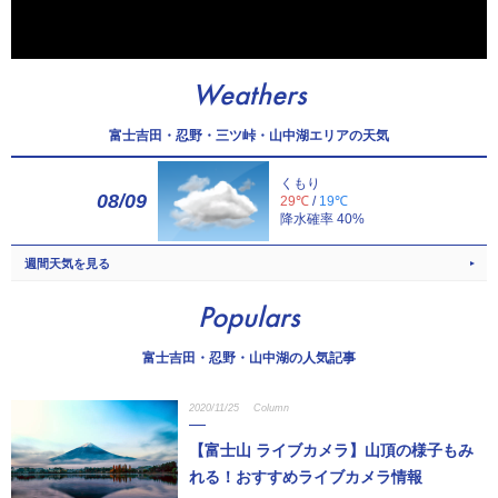
Weathers
富士吉田・忍野・三ツ峠・山中湖エリアの天気
くもり
08/09
29℃
/
19℃
降水確率 40%
週間天気を見る
Populars
富士吉田・忍野・山中湖の人気記事
2020/11/25
Column
【富士山 ライブカメラ】山頂の様子もみ
れる！おすすめライブカメラ情報