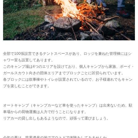
全部で100張設営できるテントスペースがあり、ロッジを兼ねた管理棟にはシ
ャワー室も設置してあります。
このキャンプ場は4つのエリアを設けており、個人キャンプから家族、ボーイ・
ガールスカウト向きの団体エリアまでブロックごとに区切られています。
各ブロックには炊事棟やトイレが設置されているので、お子様連れでもキャン
プを楽しむことができます。
オートキャンプ（キャンプカーなど車を使ったキャンプ）は出来ないため、駐
車場からの荷物運搬は人力で行うことになります。
リアカーの貸し出しもあるようなので、頑張って運びましょう。
今年の夏は、世界遺産の地でアウトドア体験をしてみませんか。