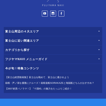
富士山周辺の４大エリア
富士山に近い関連エリア
カテゴリから探す
フジヤマNAVI メニューガイド
今が旬！特集コンテンツ
【富士山絶景動画集】富士山を眺めて、富士山に癒されよう
箱根・芦ノ湖を優雅にクルーズ！箱根遊船SORAKAZEと海賊船どちらがおすすめ？
【360°絶景パノラマ！】『十国峠』の魅力をたっぷりご紹介！