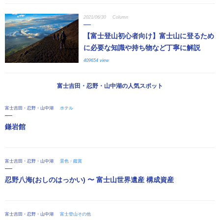
2021/06/30
Column
【富士登山初心者向け】富士山に登るため
に必要な知識や持ち物など丁寧に解説
409654 view
富士吉田・忍野・山中湖の人気スポット
富士吉田・忍野・山中湖
ホテル
鎌岩館
富士吉田・忍野・山中湖
景色・鑑賞
忍野八海(おしのはっかい) 〜 富士山世界遺産 構成資産
富士吉田・忍野・山中湖
富士登山その他