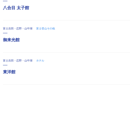
八合目 太子館
富士吉田・忍野・山中湖
富士登山その他
御来光館
富士吉田・忍野・山中湖
ホテル
東洋館