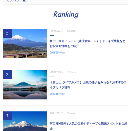
Ranking
2020/01/17
Column
1
富士山スカイライン（富士宮ルート） | ドライブ情報など
お役立ち情報をご紹介
594856 view
2020/11/25
Column
2
【富士山 ライブカメラ】山頂の様子もみれる！おすすめラ
イブカメラ情報
355756 view
2021/12/10
Column
3
河口湖×観光 | 人気の名所やディープな観光スポットをご紹
介