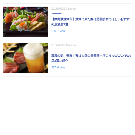
2017/07/25
Column
【静岡県焼津市】焼津に来た際は是非訪れてほしいおすす
め居酒屋3選
13621 view
2017/06/28
Column
温泉の街、熱海！夜は人気の居酒屋へ行こう♪おススメのお
店3選ご紹介
39740 view