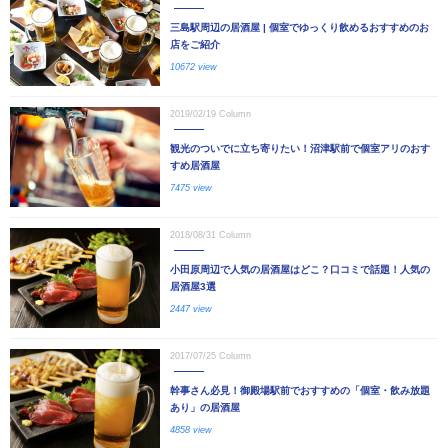
三島駅周辺の居酒屋 | 個室でゆっくり飲めるおすすめのお
店をご紹介
10672 view
2019/02/19
Column
観光のついでに立ち寄りたい！沼津駅前で個室アリのおす
すめ居酒屋
7475 view
2018/08/31
Column
小田原周辺で人気の居酒屋はどこ？口コミで話題！人気の
居酒屋3選
2447 view
2017/07/25
Column
幹事さん必見！御殿場駅前でおすすめの「個室・飲み放題
あり」の居酒屋
4858 view