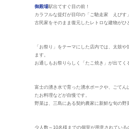
御殿場
駅出てすぐ目の前！
カラフルな提灯が目印の「ご馳走家 えびす
古民家をそのまま復元したレトロな建物がひ
「お祭り」をテーマにした店内では、太鼓や
ます。
お通しもお祭りらしく「たこ焼き」が出てく
富士の湧き水で育った湧水ポークや、ごてん
たお料理などが自慢です。
野菜は、三島にある契約農家に新鮮な旬の野
少人数～10名様までの個室が用意されてい