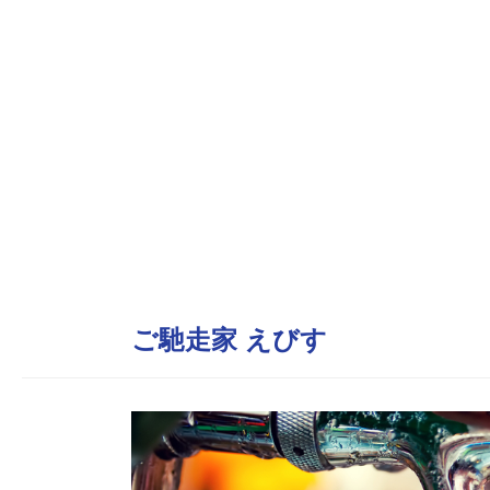
ご馳走家 えびす