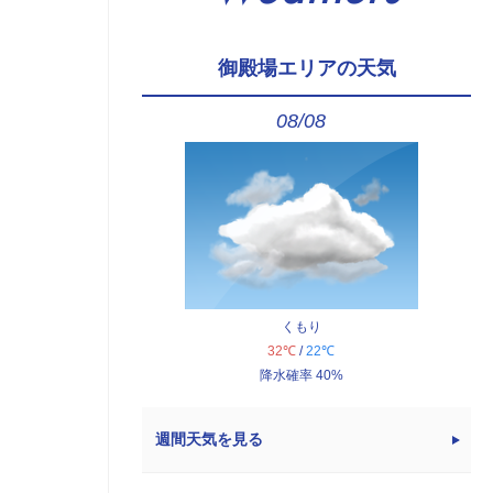
御殿場エリアの天気
08/08
くもり
32℃
/
22℃
降水確率 40%
週間天気を見る