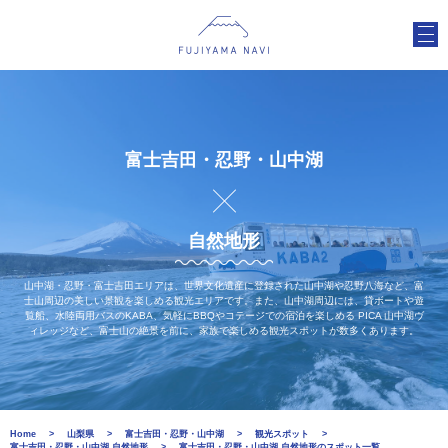
富士吉田・忍野・山中湖
自然地形
山中湖・忍野・富士吉田エリアは、世界文化遺産に登録された山中湖や忍野八海など、富
士山周辺の美しい景観を楽しめる観光エリアです。また、山中湖周辺には、貸ボートや遊
覧船、水陸両用バスのKABA、気軽にBBQやコテージでの宿泊を楽しめる PICA 山中湖ヴ
ィレッジなど、富士山の絶景を前に、家族で楽しめる観光スポットが数多くあります。
Home
山梨県
富士吉田・忍野・山中湖
観光スポット
富士吉田・忍野・山中湖 自然地形
富士吉田・忍野・山中湖 自然地形のスポット一覧