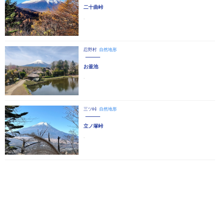
二十曲峠
-
忍野村
自然地形
お釜池
-
三ツ峠
自然地形
立ノ塚峠
-