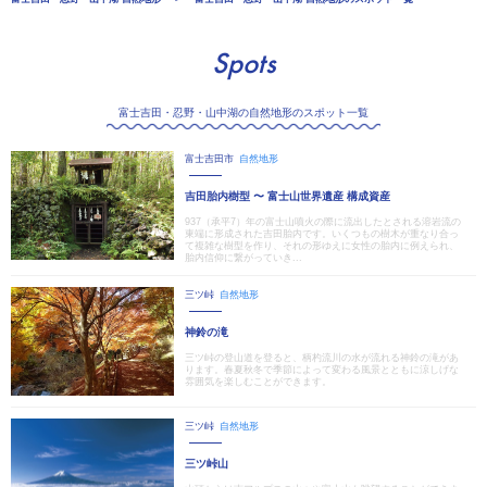
Spots
富士吉田・忍野・山中湖の自然地形のスポット一覧
富士吉田市
自然地形
吉田胎内樹型 〜 富士山世界遺産 構成資産
937（承平7）年の富士山噴火の際に流出したとされる溶岩流の
東端に形成された吉田胎内です。いくつもの樹木が重なり合っ
て複雑な樹型を作り、それの形ゆえに女性の胎内に例えられ、
胎内信仰に繋がっていき...
三ツ峠
自然地形
神鈴の滝
三ツ峠の登山道を登ると、柄杓流川の水が流れる神鈴の滝があ
ります。春夏秋冬で季節によって変わる風景とともに涼しげな
雰囲気を楽しむことができます。
三ツ峠
自然地形
三ツ峠山