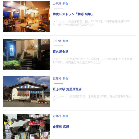
山中湖
和食
和食レストラン「和彩 旬華」
メニュー：6月会席料理「極」13,000円、6月甲斐路御膳5,400
円、6月甲州特撰御膳7,200円など
山中湖
和食
喜久屋食堂
メニュー：あつあつのカツ丼1,000円、山中湖名物わかさぎ定食
1,200円、豚肉生姜焼き定食900円など
忍野村
和食
豆ふの駅 角屋豆富店
メニュー： 絹豆腐151円、木綿豆腐175円、寄せ豆腐168円な
ど
忍野村
和食
食事処 広膳
-