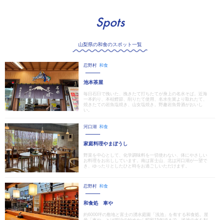
Spots
山梨県の和食のスポット一覧
忍野村
和食
池本茶屋
毎日石臼で挽いた、挽きたて打ちたてが身上の名水そば。近海
一本釣り、本枯鰹節、削りたて使用、名水生簀より取れたて、
焼きたての岩魚塩焼き、山女塩焼き。野趣岩魚骨酒がおいし
い。
河口湖
和食
家庭料理やまぼうし
野菜を中心として、化学調味料を一切使わない、体にやさしい
お料理をお出ししています。南は富士山、北は河口湖が一望で
き、ゆったりとしたひと時をお過ごしいただけます。
忍野村
和食
和食処 車や
約6000坪の敷地と富士の湧水庭園「浅池」を有する和食処。屋