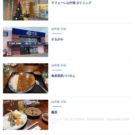
ラフォーレ山中湖 ダイニング
-
山中湖
和食
するがや
-
山中湖
和食
食楽酒房パパさん
-
山中湖
和食
藤原
メニュー：彩り弁当3000円、旬菜善2500円、焼き魚定食1700円
など