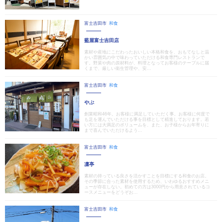
富士吉田市
和食
藍屋富士吉田店
素材や産地にこだわったおいしい本格和食を、おもてなしと温
かい雰囲気の中で味わっていただける和食専門レストランで
す。野菜や肉の原材料が、料理となってお客様のテーブルに届
くまで、厳しい衛生管理や、安...
富士吉田市
和食
やぶ
創業昭和46年。お客様に満足していただく事。お客様に何度で
も足を運んでいただける事を目標として精進しております。若
い方には大満足のボリュームを、また、お子様からお年寄りに
まで喜んでいただけるよう...
富士吉田市
和食
凛亭
素材の持っている良さを活かすことを目標にする和食のお店。
その季節に合った素材を使用するため、いわゆるおすすめメニ
ューが存在しない。初めての方は3000円から用意されているコ
ースメニューをどうぞお...
富士吉田市
和食