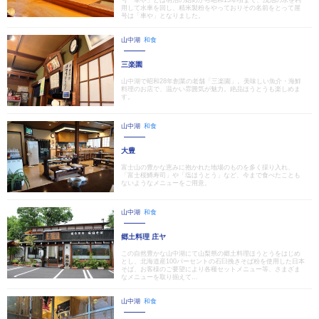
号「車や」とは明治の始めから昭和15年頃まで、浅池の水を利
用して水車を回し、精米製粉をやっておりその名前をとって屋
号は「車や」となりました。
山中湖
和食
三楽園
山中湖で昭和28年創業の老舗「三楽園」。美味しい魚介・海鮮
料理のお店で、温かい雰囲気が魅力。絶品ほうとうも楽しめま
す。
山中湖
和食
大豊
富士山の豊かな恵みに抱かれた地場のものを多く採り入れ、
「富士桜鱒寿司」や「塩ほうとう」など、今まで食べたことも
ないようなメニューをご用意。
山中湖
和食
郷土料理 庄ヤ
この自然豊かな山中湖にて山梨県の郷土料理ほうとうをはじめ
とし、北海道産100パーセントの石臼挽きそば粉を使用した日本
そば、お客様のご要望により各種セットメニュー等、さまざま
なメニューを取り揃えて...
山中湖
和食