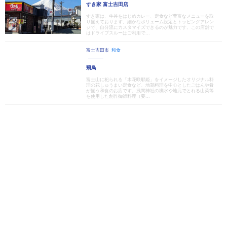
すき家 富士吉田店
すき家は、牛丼をはじめカレー、定食など豊富なメニューを取
り揃えております。細かなボリューム設定とトッピングアレン
ジで、自分流にカスタマイズできるのが魅力です。この店舗で
はドライブスルーはご利用で...
富士吉田市
和食
飛鳥
富士山に祀られる「木花咲耶姫」をイメージしたオリジナル料
理の花しゅうまい定食など、地鶏料理を中心としたごはんや肴
が揃う和食のお店です。浅間神社の禊水や地元でとれる山菜等
を使用した創作御師料理（要...