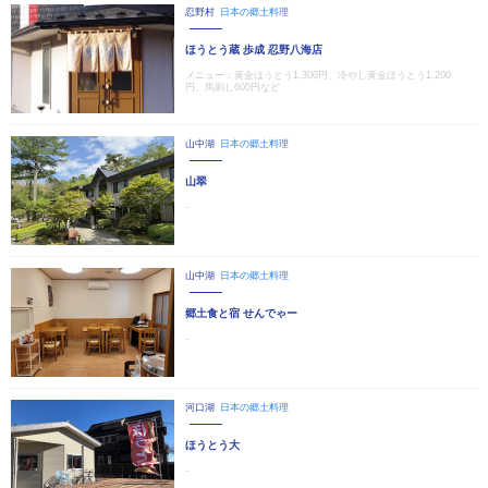
忍野村
日本の郷土料理
ほうとう蔵 歩成 忍野八海店
メニュー：黄金ほうとう1,300円、冷やし黄金ほうとう1,200
円、馬刺し600円など
山中湖
日本の郷土料理
山翠
-
山中湖
日本の郷土料理
郷土食と宿 せんでゃー
-
河口湖
日本の郷土料理
ほうとう大
-