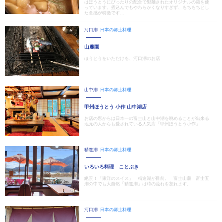
はほうとうにぴったりの配合で製麺されたオリジナルの麺を使
っています。煮込んでもやわらかくなりすぎず、もちもちとし
た食感が特徴です...
河口湖
日本の郷土料理
山麓園
ほうとうをいただける、河口湖のお店
山中湖
日本の郷土料理
甲州ほうとう 小作 山中湖店
お店の窓からは日本一の富士山と山中湖を眺めることが出来る
地元の人からも愛されている人気店「甲州ほうとう小作」
精進湖
日本の郷土料理
いろいろ料理 ことぶき
絶景！「東洋のスイス」 精進湖が目前。 富士山麓 富士五
湖の中でも大自然「精進湖」は時の流れを忘れます。
河口湖
日本の郷土料理