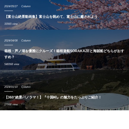
2024/05/27
Column
【富士山絶景動画集】富士山を眺めて、富士山に癒されよう
33565 view
2024/04/08
Column
箱根・芦ノ湖を優雅にクルーズ！箱根遊船SORAKAZEと海賊船どちらがおす
すめ？
546568 view
2024/01/10
Column
【360°絶景パノラマ！】『十国峠』の魅力をたっぷりご紹介！
17998 view