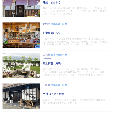
味処 まんぷく
丹精こめて作った自家生産の米・野菜を使った、山梨名物「ほ
うとう」やおすすめの「天丼」・「カツ丼」をはじめ、自慢の
山芋を使ったとろろ定食など。
忍野村
日本の郷土料理
お食事処いろり
「ほうとう」といえば甲州の郷土料理だが、本当に美味しいも
のを追求してできた一品。「五目カルビーおじや」は、20種類
以上の食材と丸麦ご飯で作る「いろり」一押しのメニュー。
山中湖
日本の郷土料理
郷土料理 海馬
郷土料理のほうとう、わかさぎ、鰻、甲州牛、富士桜ポーク、
など一品料理から定食を多数揃えております。また、お座敷も
ご用意しておりますので、グループでのご利用も安心です。
山中湖
日本の郷土料理
甲州 ほうとう水神
メニュー： 水神ほうとう 1,130円、富士清流マスの燻製 570
円、 富士山名水とうふ460円など