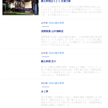
郷土料理ほうとう 庄屋乃家
広々とした店内でゆったりと昔ながらの郷土料理をお楽しみい
ただけます。全テーブルにコンロが常備されていて、こだわり
のほうとうを目の前でグツグツ煮込みながら食べられる人気店
です。また生姜とおろしニン...
山中湖
日本の郷土料理
浅間茶屋 山中湖畔店
浅間茶屋では様々な試行錯誤を重ね、この伝統的な郷土食を豊
富なメニューでご提供しています。ほうとう、うどん共に麺は
手打ちにこだわっています。その麺を打っているのは浅間茶屋
のグループ店であるホテル鐘...
山中湖
日本の郷土料理
郷土料理 庄ヤ
ほうとう麺は小麦粉の特性、性質をよく理解し「ほうとう」に
合った製法で富士山の冷水を使い丁寧に練り込み、時間を掛け
てゆっくりと熟成させています。山中湖にて郷土料理ほうとう
をはじめとし、北海道産の石...
河口湖
日本の郷土料理
きじ亭
富士五湖唯一の全国的にも珍しい独特の風味と格調高いきじ料
理です。脂肪分が少なく、軽い歯ごたえとサッパリした味が、
初めての方にもグルメ通の方にも大変好評です。自家製味噌は
料理長が厳選した素材で、ブ...