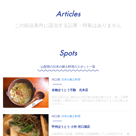
Articles
この絞込条件に該当する記事・特集はありません
Spots
山梨県の日本の郷土料理のスポット一覧
河口湖
日本の郷土料理
名物ほうとう不動 北本店
雄大な富士山に抱かれた河口湖の自然が織りなす。美しい四季
を窓越しに眺めながら、端正込めた伝統のほうとうをお楽しみ
ください。
河口湖
日本の郷土料理
甲州ほうとう 小作 河口湖店
山梨県内に9店舗、長野県に1店舗展開している有名店です。 麺