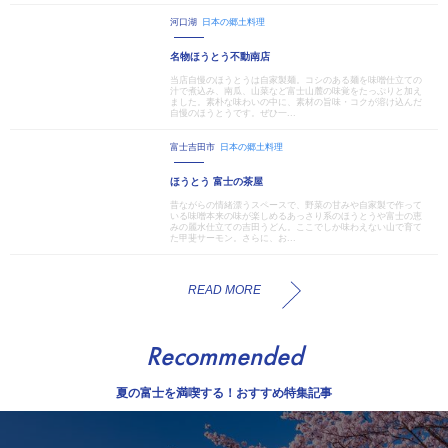
河口湖
日本の郷土料理
名物ほうとう不動南店
当店自慢のほうとうは自家製麺。コシのある麺を味噌仕立ての
汁で煮込み、南瓜、山菜など富士山麓の味覚をたっぷりと加え
ました。素朴な味わいの中に、素材の旨味・コクが溶け込んだ
自慢のほうとうです。ぜひ一...
富士吉田市
日本の郷土料理
ほうとう 富士の茶屋
昔ながらの情緒漂うスペースで、野菜の甘みや自家製で作って
いる味噌本来の味が楽しめるあっさり系のほうとうや富士の恵
みの麗水仕立ての吉田うどん。ここでしか味わえない山で育て
た甲斐サーモン。さらに、お...
READ MORE
Recommended
夏の富士を満喫する！おすすめ特集記事