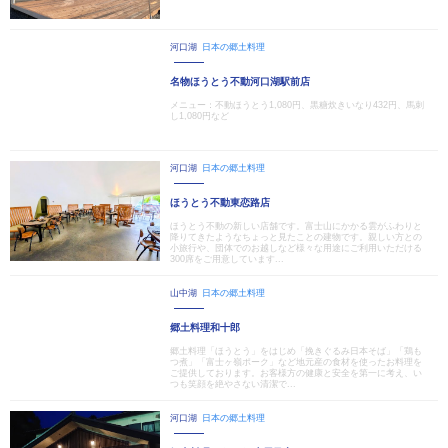
河口湖
日本の郷土料理
名物ほうとう不動河口湖駅前店
メニュー：不動ほうとう1,080円、黒糖炊きいなり432円、馬刺
し1,080円など
河口湖
日本の郷土料理
ほうとう不動東恋路店
ほうとう不動の新しい店舗です。富士山にかかる雲がふわりと
降りてきたようなちょっと見たことの建物です。親しい方との
小旅行や、団体でのお越しなど様々な用途にご利用いただける
300席をご用意しています...
山中湖
日本の郷土料理
郷土料理和十郎
郷土料理「ほうとう」をはじめ「挽きぐるみ日本そば」「鶏も
つ煮」「富士ヶ嶺ポーク」など地元産の食材を使ったお料理を
ご提供しております。お客様方の健康と安全を第一に考え、い
つも笑顔を絶やさない清潔で...
河口湖
日本の郷土料理