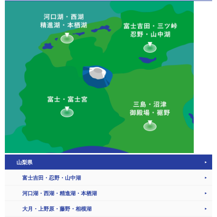
山梨県
富士吉田・忍野・山中湖
河口湖・西湖・精進湖・本栖湖
大月・上野原・藤野・相模湖