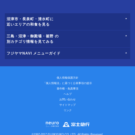
沼津市・長泉町・清水町に
近いエリアの和食を見る
三島・沼津・御殿場・裾野 の
別カテゴリ情報を見てみる
フジヤマNAVI メニューガイド
個人情報保護方針
「個人情報法」に基づく公表事項の提示
著作権・免責事項
ヘルプ
お問い合わせ
サイトマップ
リンク
©1997-2017 FUJIKYUKO CO.,LTD. All Rights Reserved.