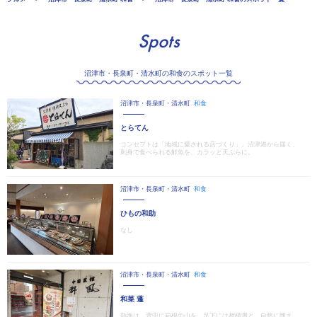
Spots
沼津市・長泉町・清水町の和食のスポット一覧
沼津市・長泉町・清水町
和食
とらてん
コンセプトは「地域に愛される店づくり」。沼津港から届く、
刺身で食べられる鮮魚を、カラッと天ぷらに。
沼津市・長泉町・清水町
和食
ひもの和助
なし
沼津市・長泉町・清水町
和食
和菜 蓬
熱海は、背中に箱根の山を、足下には相模灘と、自然に囲ま