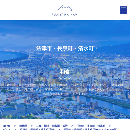
沼津市・長泉町・清水町
和食
駿河湾に面した沼津は、新鮮な魚介類を求め多くの人が集まりますが、金冠山・発端丈山
など、美しい海岸線と富士山を望むハイキング・登山スポットも多くあり、海山それぞれ
の魅力を楽しむことができます。
Home
静岡県
三島・沼津・御殿場・裾野
沼津市・長泉町・清水町
グルメ
沼津市・長泉町・清水町 和食
沼津市・長泉町・清水町 和食のスポット一覧