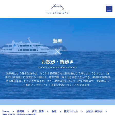
熱海
お散歩・街歩き
温泉街として有名な熱海は、古くから首都圏からの観光地として親しまれてきました。熱
海の日金山頂上に位置する十国峠は、熱海で唯一富士山を望むことができ、360度の開放感
ある眺望を楽しむことができます。また、熱海港からフェリーにて約30分で、首都圏から
一番近いリゾートとして有名な初島へ行くことができます。
Home
静岡県
伊豆・熱海
熱海
観光スポット
お散歩・街歩き
熱海 お散歩・街歩きの記事一覧