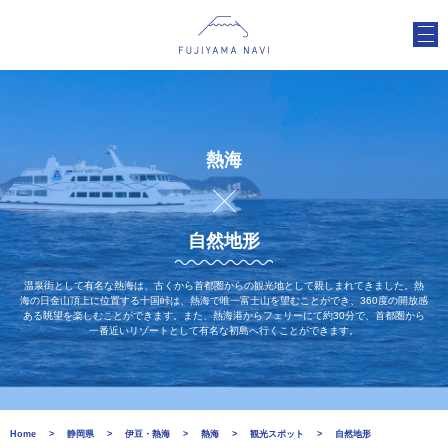
熱海
自然地形
温泉街として有名な熱海は、古くから首都圏からの観光地として親しまれてきました。熱
海の日金山頂上に位置する十国峠は、熱海で唯一富士山を望むことができ、360度の開放感
ある眺望を楽しむことができます。また、熱海港からフェリーにて約30分で、首都圏から
一番近いリゾートとして有名な初島へ行くことができます。
Home
静岡県
伊豆・熱海
熱海
観光スポット
自然地形