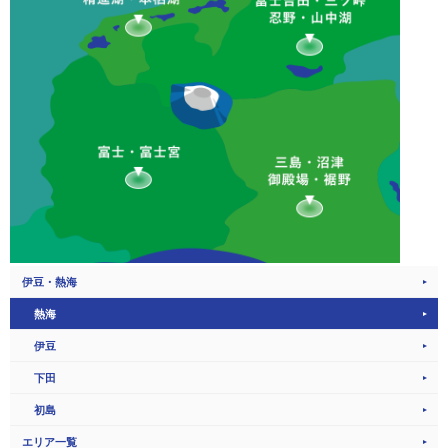
伊豆・熱海
熱海
伊豆
下田
初島
エリア一覧