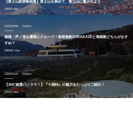
【富士山絶景動画集】富士山を眺めて、富士山に癒されよう
33606 view
2024/04/08
Column
箱根・芦ノ湖を優雅にクルーズ！箱根遊船SORAKAZEと海賊船どちらがおす
すめ？
546682 view
2024/01/10
Column
【360°絶景パノラマ！】『十国峠』の魅力をたっぷりご紹介！
18043 view