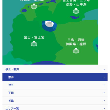
伊豆・熱海
熱海
伊豆
下田
初島
エリア一覧