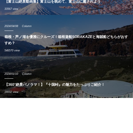
【富士山絶景動画集】富士山を眺めて、富士山に癒されよう
33567 view
2024/04/08
Column
箱根・芦ノ湖を優雅にクルーズ！箱根遊船SORAKAZEと海賊船どちらがおす
すめ？
546570 view
2024/01/10
Column
【360°絶景パノラマ！】『十国峠』の魅力をたっぷりご紹介！
18002 view