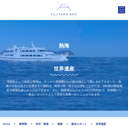
熱海
世界遺産
温泉街として有名な熱海は、古くから首都圏からの観光地として親しまれてきました。熱
海の日金山頂上に位置する十国峠は、熱海で唯一富士山を望むことができ、360度の開放感
ある眺望を楽しむことができます。また、熱海港からフェリーにて約30分で、首都圏から
一番近いリゾートとして有名な初島へ行くことができます。
Home
静岡県
伊豆・熱海
熱海
観光スポット
世界遺産