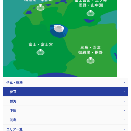
伊豆・熱海
伊豆
熱海
下田
初島
エリア一覧