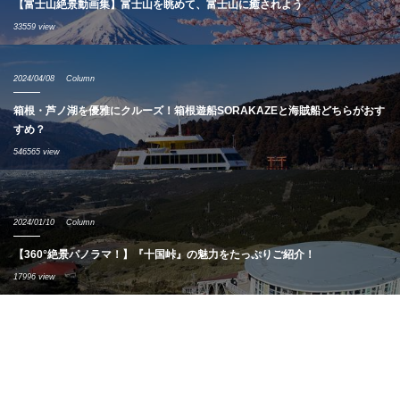
【富士山絶景動画集】富士山を眺めて、富士山に癒されよう
33559 view
2024/04/08
Column
箱根・芦ノ湖を優雅にクルーズ！箱根遊船SORAKAZEと海賊船どちらがおす
すめ？
546565 view
2024/01/10
Column
【360°絶景パノラマ！】『十国峠』の魅力をたっぷりご紹介！
17996 view