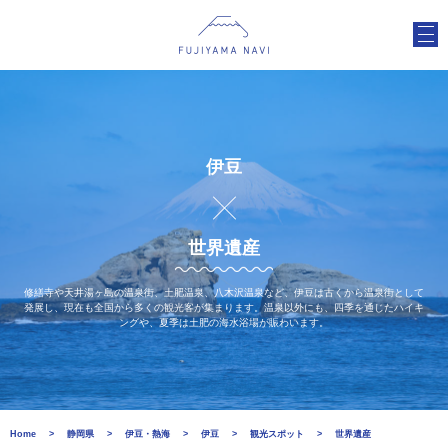
伊豆
世界遺産
修繕寺や天井湯ヶ島の温泉街、土肥温泉、八木沢温泉など、伊豆は古くから温泉街として
発展し、現在も全国から多くの観光客が集まります。温泉以外にも、四季を通じたハイキ
ングや、夏季は土肥の海水浴場が賑わいます。
Home
静岡県
伊豆・熱海
伊豆
観光スポット
世界遺産