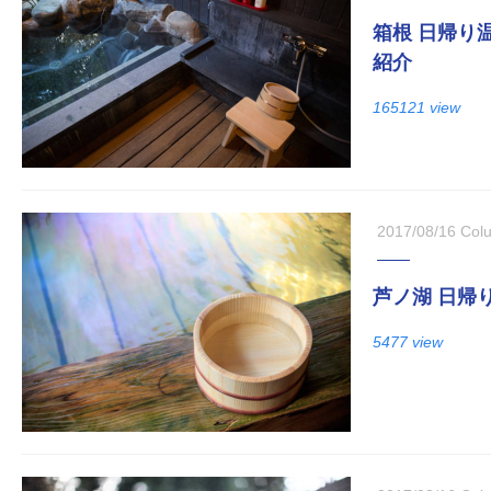
箱根 日帰り
紹介
165121 view
2017/08/16
Col
芦ノ湖 日帰
5477 view