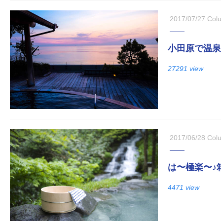
2017/07/27
Col
小田原で温泉
27291 view
2017/06/28
Col
は〜極楽〜♪
4471 view