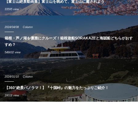
【富士山絶景動画集】富士山を眺めて、富士山に癒されよう
33595 view
2024/04/08
Column
箱根・芦ノ湖を優雅にクルーズ！箱根遊船SORAKAZEと海賊船どちらがおす
すめ？
546632 view
2024/01/10
Column
【360°絶景パノラマ！】『十国峠』の魅力をたっぷりご紹介！
18018 view