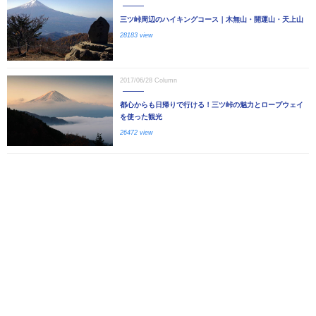
三ツ峠周辺のハイキングコース｜木無山・開運山・天上山
28183 view
2017/06/28
Column
都心からも日帰りで行ける！三ツ峠の魅力とロープウェイ
を使った観光
26472 view