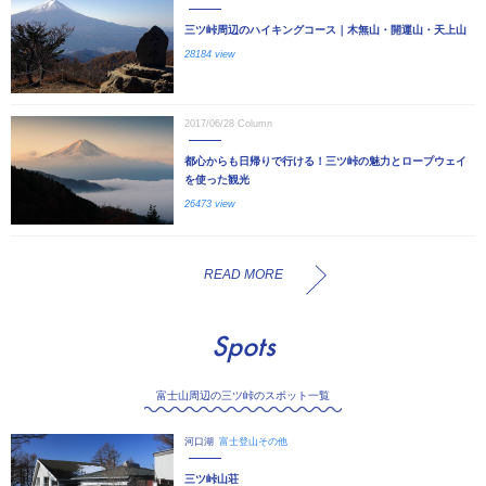
三ツ峠周辺のハイキングコース｜木無山・開運山・天上山
28184 view
2017/06/28
Column
都心からも日帰りで行ける！三ツ峠の魅力とロープウェイ
を使った観光
26473 view
READ MORE
Spots
富士山周辺の三ツ峠のスポット一覧
河口湖
富士登山その他
三ツ峠山荘