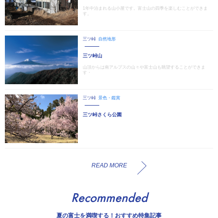
1年中泊まれる山小屋です。富士山の四季を楽しむことができま
す。
三ツ峠
自然地形
三ツ峠山
山頂からは南アルプスの山々や富士山も眺望することができま
す・
三ツ峠
景色・鑑賞
三ツ峠さくら公園
READ MORE
Recommended
夏の富士を満喫する！おすすめ特集記事