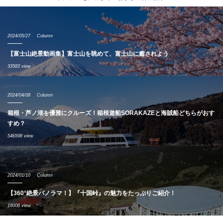
2024/05/27
Column
【富士山絶景動画集】富士山を眺めて、富士山に癒されよう
33583 view
2024/04/08
Column
箱根・芦ノ湖を優雅にクルーズ！箱根遊船SORAKAZEと海賊船どちらがおす
すめ？
546598 view
2024/01/10
Column
【360°絶景パノラマ！】『十国峠』の魅力をたっぷりご紹介！
18008 view