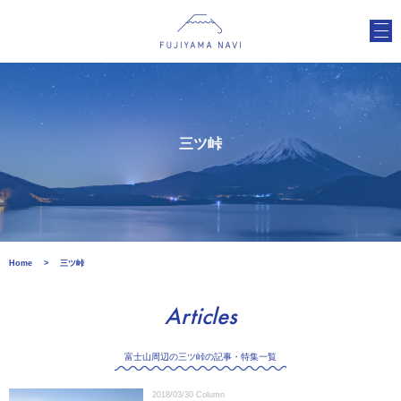
三ツ峠
Home
三ツ峠
Articles
富士山周辺の三ツ峠の記事・特集一覧
2018/03/30
Column