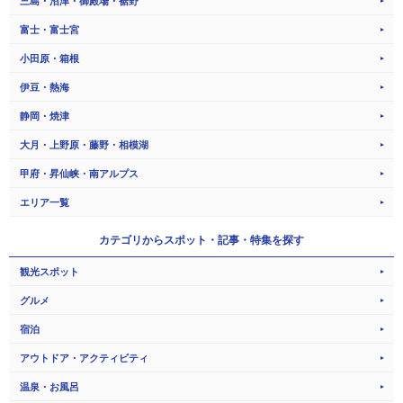
三島・沼津・御殿場・裾野
富士・富士宮
小田原・箱根
伊豆・熱海
静岡・焼津
大月・上野原・藤野・相模湖
甲府・昇仙峡・南アルプス
エリア一覧
カテゴリから
スポット・記事・特集を探す
観光スポット
グルメ
宿泊
アウトドア・アクティビティ
温泉・お風呂