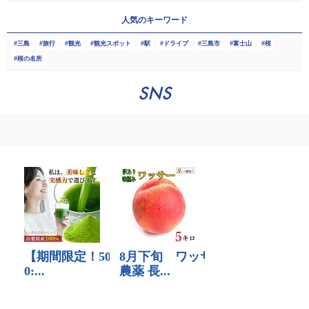
人気のキーワード
三島
旅行
観光
観光スポット
駅
ドライブ
三島市
富士山
桜
桜の名所
SNS