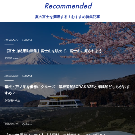
Recommended
夏の富士を満喫する！おすすめ特集記事
2024/05/27
Column
【富士山絶景動画集】富士山を眺めて、富士山に癒されよう
33607 view
2024/04/08
Column
箱根・芦ノ湖を優雅にクルーズ！箱根遊船SORAKAZEと海賊船どちらがおす
すめ？
546689 view
2024/01/10
Column