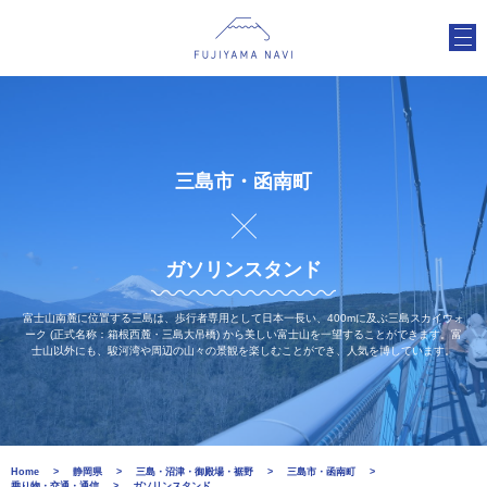
三島市・函南町
ガソリンスタンド
富士山南麓に位置する三島は、歩行者専用として日本一長い、400mに及ぶ三島スカイウォ
ーク (正式名称：箱根西麓・三島大吊橋) から美しい富士山を一望することができます。富
士山以外にも、駿河湾や周辺の山々の景観を楽しむことができ、人気を博しています。
Home
静岡県
三島・沼津・御殿場・裾野
三島市・函南町
乗り物・交通・通信
ガソリンスタンド