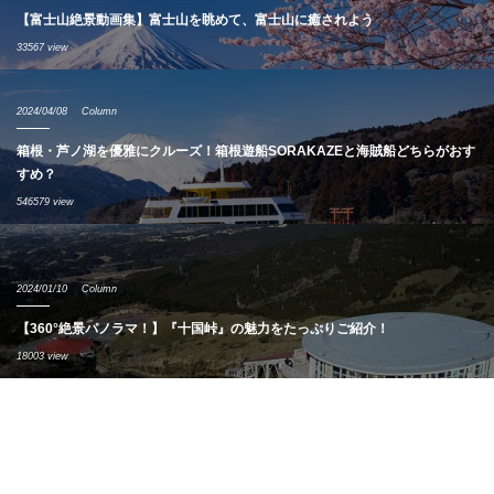
【富士山絶景動画集】富士山を眺めて、富士山に癒されよう
33567 view
2024/04/08
Column
箱根・芦ノ湖を優雅にクルーズ！箱根遊船SORAKAZEと海賊船どちらがおす
すめ？
546579 view
2024/01/10
Column
【360°絶景パノラマ！】『十国峠』の魅力をたっぷりご紹介！
18003 view