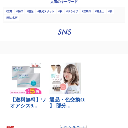
人気のキーワード
三島
旅行
観光
観光スポット
駅
ドライブ
三島市
富士山
桜
桜の名所
SNS