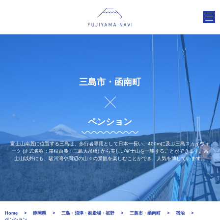
三島市・函南町
ペンション
富士山南麓に位置する三島は、歩行者専用として日本一長い、400mに及ぶ三島スカイウォ
ーク (正式名称：箱根西麓・三島大吊橋) から美しい富士山を一望することができます。富
士山以外にも、駿河湾や周辺の山々の景観を楽しむことができ、人気を博しています。
Home
静岡県
三島・沼津・御殿場・裾野
三島市・函南町
宿泊
ペンション