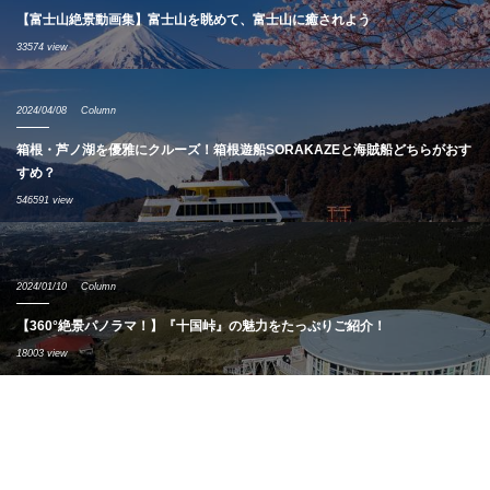
【富士山絶景動画集】富士山を眺めて、富士山に癒されよう
33574 view
2024/04/08
Column
箱根・芦ノ湖を優雅にクルーズ！箱根遊船SORAKAZEと海賊船どちらがおす
すめ？
546591 view
2024/01/10
Column
【360°絶景パノラマ！】『十国峠』の魅力をたっぷりご紹介！
18003 view