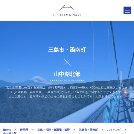
三島市・函南町
山中湖北部
富士山南麓に位置する三島は、歩行者専用として日本一長い、400mに及ぶ三島スカイウォ
ーク (正式名称：箱根西麓・三島大吊橋) から美しい富士山を一望することができます。富
士山以外にも、駿河湾や周辺の山々の景観を楽しむことができ、人気を博しています。
Home
静岡県
三島・沼津・御殿場・裾野
三島市・函南町
ハイキング
山中湖北部