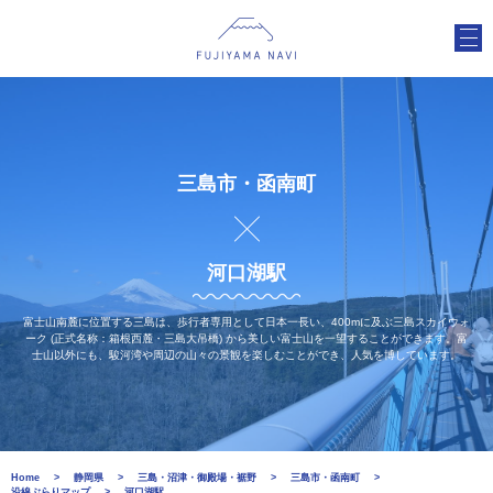
三島市・函南町
河口湖駅
富士山南麓に位置する三島は、歩行者専用として日本一長い、400mに及ぶ三島スカイウォ
ーク (正式名称：箱根西麓・三島大吊橋) から美しい富士山を一望することができます。富
士山以外にも、駿河湾や周辺の山々の景観を楽しむことができ、人気を博しています。
Home
静岡県
三島・沼津・御殿場・裾野
三島市・函南町
沿線ぶらりマップ
河口湖駅