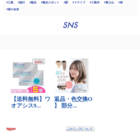
三島
旅行
観光
観光スポット
駅
ドライブ
三島市
富士山
桜
桜の名所
SNS