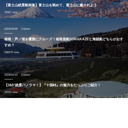
【富士山絶景動画集】富士山を眺めて、富士山に癒されよう
33567 view
2024/04/08
Column
箱根・芦ノ湖を優雅にクルーズ！箱根遊船SORAKAZEと海賊船どちらがおす
すめ？
546570 view
2024/01/10
Column
【360°絶景パノラマ！】『十国峠』の魅力をたっぷりご紹介！
18002 view