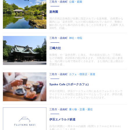
三島市・函南町
公園・庭園
楽寿園
国の天然記念物及び名勝に指定されている楽寿園。 自然豊かな
園内には「染井吉野」などの桜も植栽されているので、動物と
触れ合いながら春の訪れを感じることが出来ます。 入園料 大人
300円、15歳...
三島市・函南町
神社・寺院
三嶋大社
枝垂桜」や「染井吉野」に加え、 市の名前を冠した「三島桜」
など15種類、約200本の桜が咲きます。 大鳥居の先に続く参道
も、池の周りも桜で埋め尽くされます。 また境内に並ぶ屋台が
雰囲気を盛...
三島市・函南町
カフェ・喫茶店・茶屋
Spoke Cafe (スポークカフェ)
伊豆の玄関口、伊豆ゲートウェイ内にあるカフェレストランで
サイクリストの休憩と交流をテーマとなっています。伊豆の素
材を生かしたサンドイッチなどをいただけます。
三島市・函南町
乗り物・交通・通信
伊豆エメラルド鉄道
自宅の周囲に一周６０ｍの線路（軌間１２７ｍｍと８９ｍｍ）
を敷いたミニＳＬ鉄道