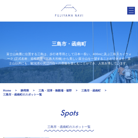
三島市・函南町
富士山南麓に位置する三島は、歩行者専用として日本一長い、400mに及ぶ三島スカイウォ
ーク (正式名称：箱根西麓・三島大吊橋) から美しい富士山を一望することができます。富
士山以外にも、駿河湾や周辺の山々の景観を楽しむことができ、人気を博しています。
Home
静岡県
三島・沼津・御殿場・裾野
三島市・函南町
三島市・函南町のスポット一覧
Spots
三島市・函南町のスポット一覧