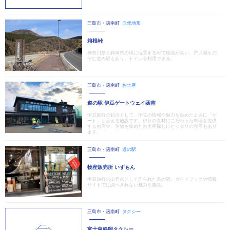
三島市・函南町
自然地形
箱根峠
神奈川県と静岡県の境に位置する峠で標高が高い。芦ノ湖をの
ぞむ道の駅もあり、トイレを利用できる。
三島市・函南町
お土産
道の駅 伊豆ゲートウェイ函南
伊豆旅行の起点として、伊豆の情報や魅力を集めたまさに「ゲ
ート」と言える施設です。伊豆の食材にこだわった料理を提供
するお店や、名物を集めたお土産探しにピッタリの売店もあり
ます。
三島市・函南町
道の駅
物産販売所 いずもん
伊豆旅行の出発点として作られた道の駅。ガイドブックや情報
サイトでは調べきれない魅力を集結。
三島市・函南町
タクシー
富士急静岡タクシー