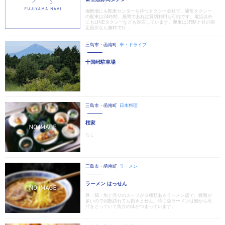
御殿場にも配車センターを持つタクシー会社で、通常タクシー
の配車は24時間、昼間であれば貸切利用も可能です。電話以外
にもLINEタクシーなども対応しています。迎車はJR駅と社の指
定箇所なら無料で行...
三島市・函南町
車・ドライブ
十国峠駐車場
三島市・函南町
日本料理
桜家
なし
三島市・函南町
ラーメン
ラーメン はっせん
豚・鶏・魚と売りのスープが３種類あるラーメン店で、種類が
多いので回数訪れても飽きません。特に魚ラーメンは鯛から出
汁をとっていて魚介の味がつまっています。