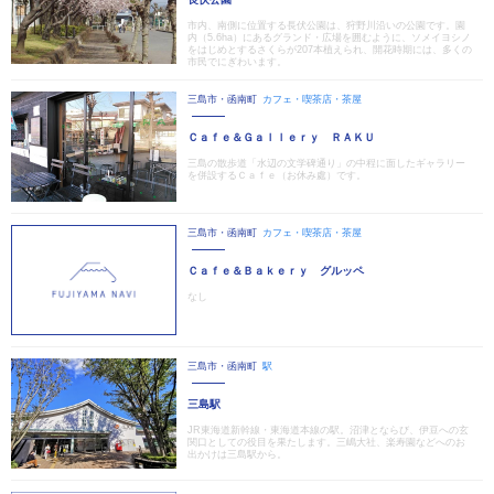
市内、南側に位置する長伏公園は、狩野川沿いの公園です。園
内（5.6ha）にあるグランド・広場を囲むように、ソメイヨシノ
をはじめとするさくらが207本植えられ、開花時期には、多くの
市民でにぎわいます。
三島市・函南町
カフェ・喫茶店・茶屋
Ｃａｆｅ＆Ｇａｌｌｅｒｙ ＲＡＫＵ
三島の散歩道「水辺の文学碑通り」の中程に面したギャラリー
を併設するＣａｆｅ（お休み處）です。
三島市・函南町
カフェ・喫茶店・茶屋
Ｃａｆｅ＆Ｂａｋｅｒｙ グルッペ
なし
三島市・函南町
駅
三島駅
JR東海道新幹線・東海道本線の駅。沼津とならび、伊豆への玄
関口としての役目を果たします。三嶋大社、楽寿園などへのお
出かけは三島駅から。