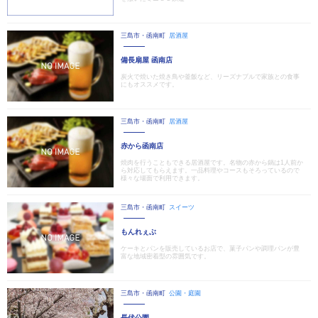
三島市・函南町
居酒屋
備長扇屋 函南店
炭火で焼いた焼き鳥や釜飯など、リーズナブルで家族との食事
にもオススメです。
三島市・函南町
居酒屋
赤から函南店
焼肉を行うこともできる居酒屋です。名物の赤から鍋は1人前か
ら対応してもらえます。一品料理やコースもそろっているので
様々な場面で利用できます。
三島市・函南町
スイーツ
もんれぇぶ
ケーキとパンを販売しているお店で、菓子パンや調理パンが豊
富な地域密着型の雰囲気です。
三島市・函南町
公園・庭園
長伏公園