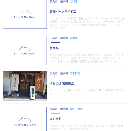
三島市・函南町
肉料理
泰安パークサイド店
メニュー：コース料理 4名様より(ロース、カルビ、サラダ、焼
き野菜、タラバガニ又はタン、サザエ、タンシチュー、フラン
スパン、クッパ、アイス、珈琲又は紅茶) 4,000円～、牛タン・
赤ワインを外...
三島市・函南町
居酒屋
多良福
お好み焼きをメインに牛すね入りのスパイシーなカレーなど個
性豊かなメニューを楽しむことができます。座敷とカウンター
のアットホームな雰囲気で家族での食事にもオススメです。
三島市・函南町
日本料理
すみの坊 富田町店
メニュー：うな重3,456円、上うな丼4,644円、海鮮丼1,836円な
ど
三島市・函南町
海鮮・寿司
よし寿司
地魚メインのネタを手ごろな価格でいただけます。海鮮丼は味
は勿論ボリュームも評判の品です。