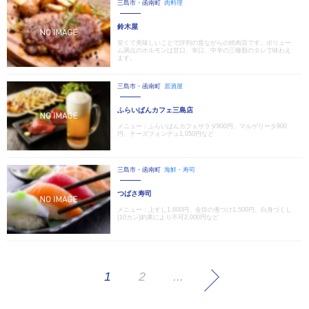
三島市・函南町
肉料理
鈴木屋
安くて美味しいことで評判の昔ながらの焼肉店です。ボリュー
ム満点のホルモンは甘口、辛口、中辛の三種類のタレで味わえ
ます。
三島市・函南町
居酒屋
ふらいぱんカフェ三島店
メニュー：ふらいぱんカフェサラダ800円、マルゲリータ900
円、チーズフォンデュ1,050円など
三島市・函南町
海鮮・寿司
つばさ寿司
メニュー：上すし1,800円、金目の煮つけ1,500円、白身づくし
(10カン)釣果により不可2,000円など
1
2
...