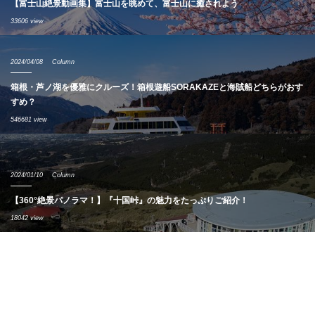
【富士山絶景動画集】富士山を眺めて、富士山に癒されよう
33606 view
2024/04/08
Column
箱根・芦ノ湖を優雅にクルーズ！箱根遊船SORAKAZEと海賊船どちらがおす
すめ？
546681 view
2024/01/10
Column
【360°絶景パノラマ！】『十国峠』の魅力をたっぷりご紹介！
18042 view