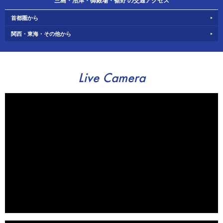
三島・沼津・御殿場・裾野 の交通アクセス
首都圏から
関西・東海・その他から
Live Camera