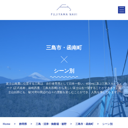
三島市・函南町
シーン別
富士山南麓に位置する三島は、歩行者専用として日本一長い、400mに及ぶ三島スカイウォ
ーク (正式名称：箱根西麓・三島大吊橋) から美しい富士山を一望することができます。富
士山以外にも、駿河湾や周辺の山々の景観を楽しむことができ、人気を博しています。
Home
静岡県
三島・沼津・御殿場・裾野
三島市・函南町
シーン別