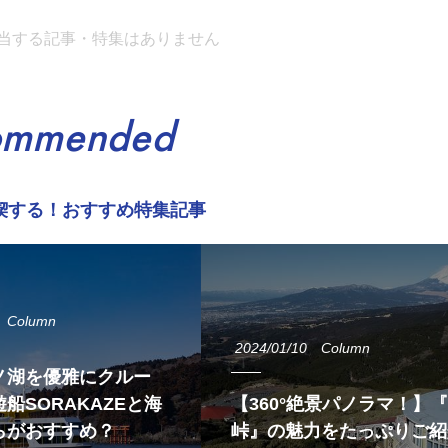
当する記事・特集はありません
ommended
喫する！おすすめ特集記事
Column
2024/01/10
Column
ノ湖を優雅にクルー
船SORAKAZEと海
【360°絶景パノラマ！】
らがおすすめ？
峠』の魅力をたっぷりご紹