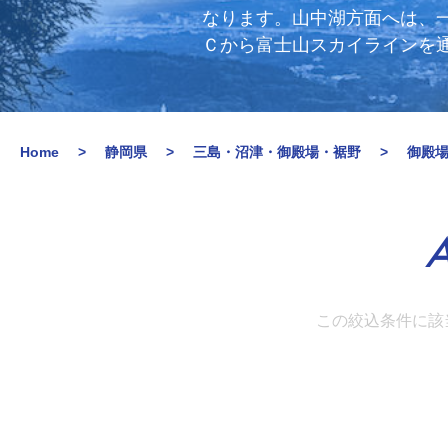
なります。山中湖方面へは、一
Ｃから富士山スカイラインを通
Home
静岡県
三島・沼津・御殿場・裾野
御殿
A
この絞込条件に該