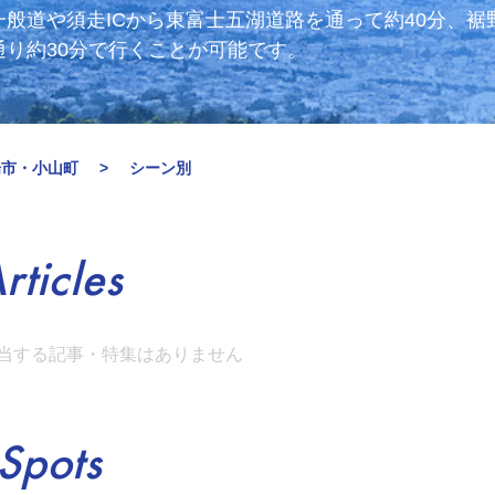
般道や須走ICから東富士五湖道路を通って約40分、
り約30分で行くことが可能です。
場市・小山町
シーン別
rticles
当する記事・特集はありません
Spots