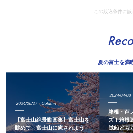
この絞込条件に該
Rec
夏の富士を満
2024/04/08
2024/05/27
Column
箱根・芦
【富士山絶景動画集】富士山を
ズ！箱根遊
眺めて、富士山に癒されよう
賊船どち