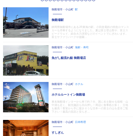
御殿場市・小山町
駅
御殿場駅
静岡県御殿場市にあるJR東海の駅。小田急電鉄の特急ロマンス
カーも停車するようになりました。夏は富士登山客や、富士ス
ピードウェイ、総合火力演習などのイベントでにぎわいます。
富士サファリパークや遊園...
御殿場市・小山町
海鮮・寿司
魚がし鮨流れ鮨 御殿場店
御殿場市・小山町
ホテル
ホテルルートイン御殿場
東名御殿場インターから車で約７分。国に名を馳せる箱根・山
中湖も近く、観光施設も目白押し！周辺に食事処が多く、立地
も最高！客室から手に届きそうな日本一の富士の山を是非ご覧
下さい！最高の笑顔と安らぎ...
御殿場市・小山町
日本料理
すしぎん