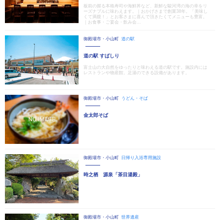
板前の握る本格寿司や海鮮丼など、新鮮な駿河湾の海の幸をリ
ーズナブルに味わえます。｜おかげさまで創業38年。「美味し
くて満腹！」とお客さまに喜んで頂きたくてメニューも豊富。
｜お食事・ご宴会・飲み会...
御殿場市・小山町
道の駅
道の駅 すばしり
富士山の大自然をゆったりと味わえる道の駅です。施設内には
レストランや物産館。足湯のできる設備があります。
御殿場市・小山町
うどん・そば
金太郎そば
御殿場市・小山町
日帰り入浴専用施設
時之栖 源泉「茶目湯殿」
御殿場市・小山町
世界遺産