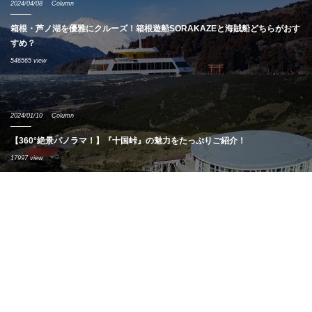
2024/04/08
Column
箱根・芦ノ湖を優雅にクルーズ！箱根遊船SORAKAZEと海賊船どちらがおす
すめ？
546565 view
2024/01/10
Column
【360°絶景パノラマ！】『十国峠』の魅力をたっぷりご紹介！
17997 view