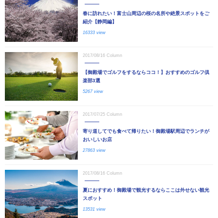
春に訪れたい！富士山周辺の桜の名所や絶景スポットをご
紹介【静岡編】
16333 view
2017/08/16
Column
【御殿場でゴルフをするならココ！】おすすめのゴルフ倶
楽部3選
5267 view
2017/07/25
Column
寄り道してでも食べて帰りたい！御殿場駅周辺でランチが
おいしいお店
27863 view
2017/08/16
Column
夏におすすめ！御殿場で観光するならここは外せない観光
スポット
13531 view