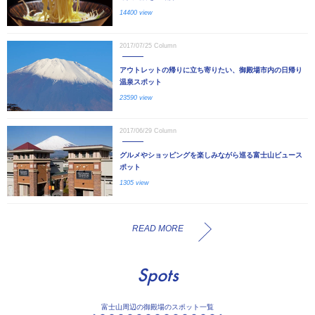
14400 view
2017/07/25
Column
アウトレットの帰りに立ち寄りたい、御殿場市内の日帰り
温泉スポット
23590 view
2017/06/29
Column
グルメやショッピングを楽しみながら巡る富士山ビュース
ポット
1305 view
READ MORE
Spots
富士山周辺の御殿場のスポット一覧