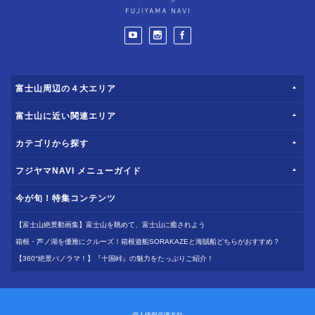
富士山周辺の４大エリア
富士山に近い関連エリア
カテゴリから探す
フジヤマNAVI メニューガイド
今が旬！特集コンテンツ
【富士山絶景動画集】富士山を眺めて、富士山に癒されよう
箱根・芦ノ湖を優雅にクルーズ！箱根遊船SORAKAZEと海賊船どちらがおすすめ？
【360°絶景パノラマ！】『十国峠』の魅力をたっぷりご紹介！