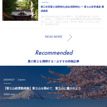
東口本宮冨士浅間神社(須走浅間神社) 〜 富士山世界遺産 構
成資産
須走口登山道の起点となる神社で、富士講信者が多く立ち寄
り、33回を一つの区切りとする登拝回数等の記念碑が約80基残
されています。社伝によれば、807年に造営したと伝えられま
す。宝永噴火(1707...
READ MORE
Recommended
夏の富士を満喫する！おすすめ特集記事
2024/05/27
Column
【富士山絶景動画集】富士山を眺めて、富士山に癒されよう
33564 view