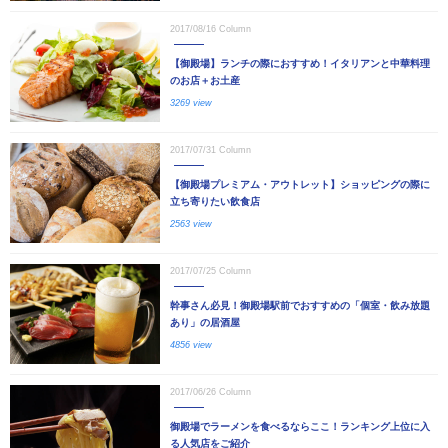
2017/08/16
Column
【御殿場】ランチの際におすすめ！イタリアンと中華料理
のお店＋お土産
3269 view
2017/07/31
Column
【御殿場プレミアム・アウトレット】ショッピングの際に
立ち寄りたい飲食店
2563 view
2017/07/25
Column
幹事さん必見！御殿場駅前でおすすめの「個室・飲み放題
あり」の居酒屋
4856 view
2017/06/26
Column
御殿場でラーメンを食べるならここ！ランキング上位に入
る人気店をご紹介