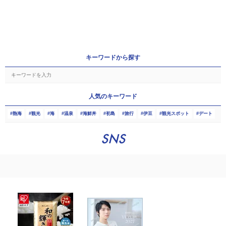
キーワードから探す
人気のキーワード
熱海
観光
海
温泉
海鮮丼
初島
旅行
伊豆
観光スポット
デート
SNS