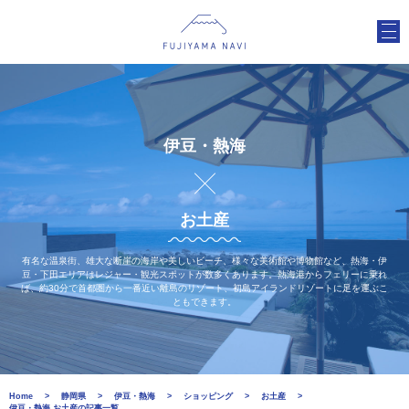
伊豆・熱海
お土産
有名な温泉街、雄大な断崖の海岸や美しいビーチ、様々な美術館や博物館など、熱海・伊
豆・下田エリアはレジャー・観光スポットが数多くあります。熱海港からフェリーに乗れ
ば、約30分で首都圏から一番近い離島のリゾート、初島アイランドリゾートに足を運ぶこ
ともできます。
Home
静岡県
伊豆・熱海
ショッピング
お土産
伊豆・熱海 お土産の記事一覧