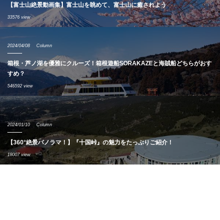
【富士山絶景動画集】富士山を眺めて、富士山に癒されよう
33576 view
2024/04/08
Column
箱根・芦ノ湖を優雅にクルーズ！箱根遊船SORAKAZEと海賊船どちらがおす
すめ？
546592 view
2024/01/10
Column
【360°絶景パノラマ！】『十国峠』の魅力をたっぷりご紹介！
18007 view