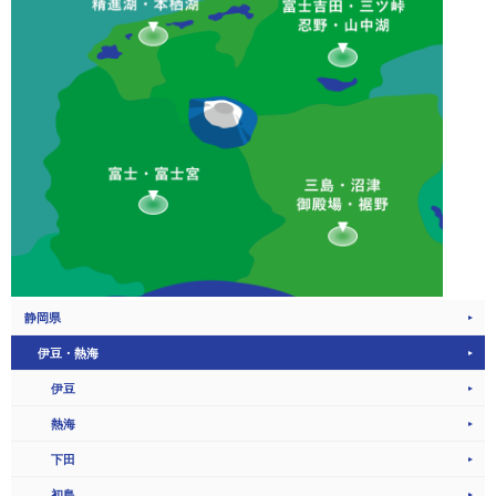
静岡県
伊豆・熱海
伊豆
熱海
下田
初島