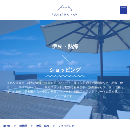
伊豆・熱海
ショッピング
有名な温泉街、雄大な断崖の海岸や美しいビーチ、様々な美術館や博物館など、熱海・伊
豆・下田エリアはレジャー・観光スポットが数多くあります。熱海港からフェリーに乗れ
ば、約30分で首都圏から一番近い離島のリゾート、初島アイランドリゾートに足を運ぶこ
ともできます。
Home
静岡県
伊豆・熱海
ショッピング