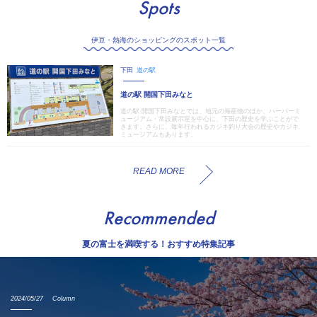
Spots
伊豆・熱海のショッピングのスポット一覧
下田
道の駅
道の駅 開国下田みなと
道の駅 開国下田みなとでは、地元の海産物のほか、ハーバーミ
ュージアム・常設展示室を中心に、下田の歴史を学ぶことがで
きます。さらに、毎年行われるカジキ釣り大会の歴史やカジキ
ミュージアムもあります。
READ MORE
Recommended
夏の富士を満喫する！おすすめ特集記事
2024/05/27
Column