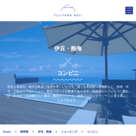
伊豆・熱海
コンビニ
有名な温泉街、雄大な断崖の海岸や美しいビーチ、様々な美術館や博物館など、熱海・伊
豆・下田エリアはレジャー・観光スポットが数多くあります。熱海港からフェリーに乗れ
ば、約30分で首都圏から一番近い離島のリゾート、初島アイランドリゾートに足を運ぶこ
ともできます。
Home
静岡県
伊豆・熱海
ショッピング
コンビニ