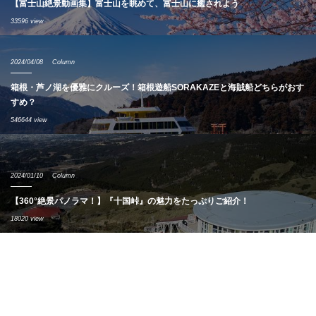
【富士山絶景動画集】富士山を眺めて、富士山に癒されよう
33596 view
2024/04/08
Column
箱根・芦ノ湖を優雅にクルーズ！箱根遊船SORAKAZEと海賊船どちらがおす
すめ？
546644 view
2024/01/10
Column
【360°絶景パノラマ！】『十国峠』の魅力をたっぷりご紹介！
18020 view