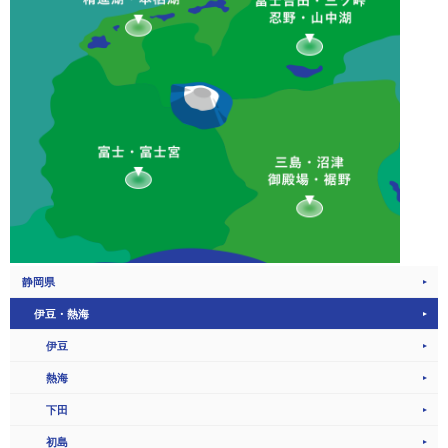
静岡県
伊豆・熱海
伊豆
熱海
下田
初島