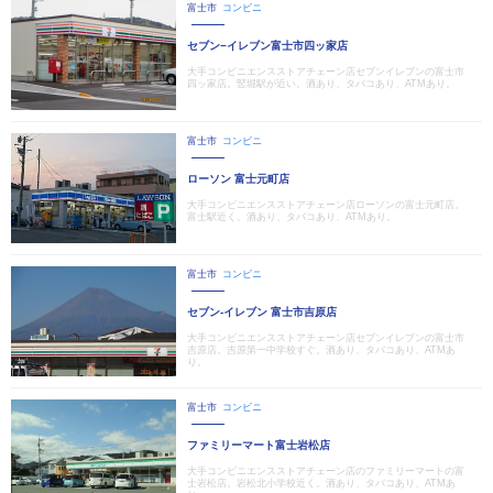
富士市
コンビニ
セブン−イレブン富士市四ッ家店
大手コンビニエンスストアチェーン店セブンイレブンの富士市
四ッ家店。竪堀駅が近い。酒あり、タバコあり、ATMあり。
富士市
コンビニ
ローソン 富士元町店
大手コンビニエンスストアチェーン店ローソンの富士元町店。
富士駅近く。酒あり、タバコあり、ATMあり。
富士市
コンビニ
セブン-イレブン 富士市吉原店
大手コンビニエンスストアチェーン店セブンイレブンの富士市
吉原店。吉原第一中学校すぐ。酒あり、タバコあり、ATMあ
り。
富士市
コンビニ
ファミリーマート富士岩松店
大手コンビニエンスストアチェーン店のファミリーマートの富
士岩松店。岩松北小学校近く。酒あり、タバコあり、ATMあ