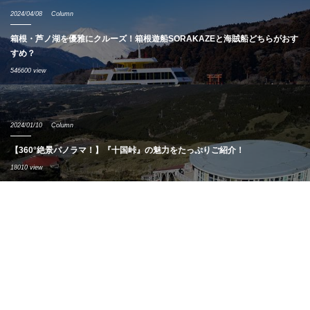
2024/04/08
Column
箱根・芦ノ湖を優雅にクルーズ！箱根遊船SORAKAZEと海賊船どちらがおす
すめ？
546600 view
2024/01/10
Column
【360°絶景パノラマ！】『十国峠』の魅力をたっぷりご紹介！
18010 view