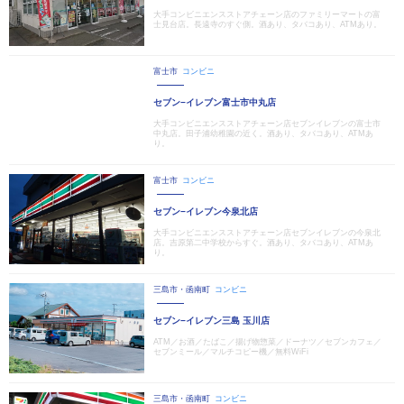
大手コンビニエンスストアチェーン店のファミリーマートの富
士見台店。長遠寺のすぐ側。酒あり、タバコあり、ATMあり。
富士市
コンビニ
セブン−イレブン富士市中丸店
大手コンビニエンスストアチェーン店セブンイレブンの富士市
中丸店。田子浦幼稚園の近く。酒あり、タバコあり、ATMあ
り。
富士市
コンビニ
セブン−イレブン今泉北店
大手コンビニエンスストアチェーン店セブンイレブンの今泉北
店。吉原第二中学校からすぐ。酒あり、タバコあり、ATMあ
り。
三島市・函南町
コンビニ
セブン−イレブン三島 玉川店
ATM／お酒／たばこ／揚げ物惣菜／ドーナツ／セブンカフェ／
セブンミール／マルチコピー機／無料WiFi
三島市・函南町
コンビニ