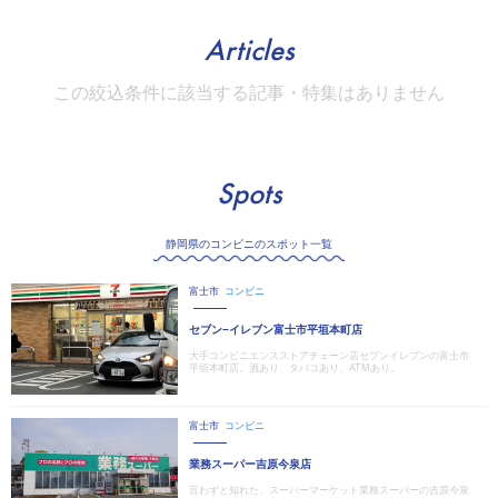
Articles
この絞込条件に該当する記事・特集はありません
Spots
静岡県のコンビニのスポット一覧
富士市
コンビニ
セブン−イレブン富士市平垣本町店
大手コンビニエンスストアチェーン店セブンイレブンの富士市
平垣本町店。酒あり、タバコあり、ATMあり。
富士市
コンビニ
業務スーパー吉原今泉店
言わずと知れた、スーパーマーケット業務スーパーの吉原今泉