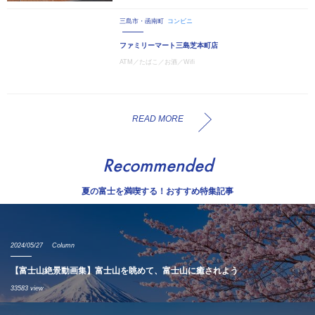
三島市・函南町
コンビニ
ファミリーマート三島芝本町店
ATM／たばこ／お酒／Wifi
READ MORE
Recommended
夏の富士を満喫する！おすすめ特集記事
2024/05/27
Column
【富士山絶景動画集】富士山を眺めて、富士山に癒されよう
33583 view