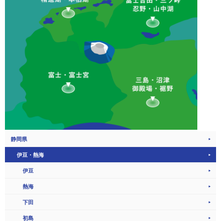
静岡県
伊豆・熱海
伊豆
熱海
下田
初島