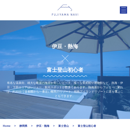
伊豆・熱海
富士登山初心者
有名な温泉街、雄大な断崖の海岸や美しいビーチ、様々な美術館や博物館など、熱海・伊
豆・下田エリアはレジャー・観光スポットが数多くあります。熱海港からフェリーに乗れ
ば、約30分で首都圏から一番近い離島のリゾート、初島アイランドリゾートに足を運ぶこ
ともできます。
Home
静岡県
伊豆・熱海
富士登山
富士登山初心者