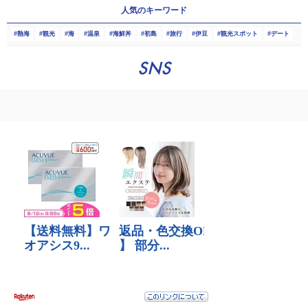
人気のキーワード
熱海
観光
海
温泉
海鮮丼
初島
旅行
伊豆
観光スポット
デート
SNS