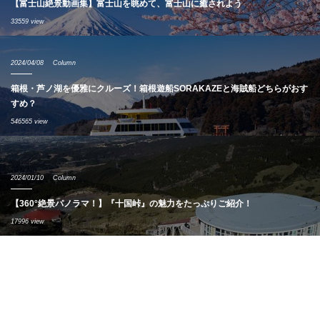
【富士山絶景動画集】富士山を眺めて、富士山に癒されよう
33559 view
2024/04/08
Column
箱根・芦ノ湖を優雅にクルーズ！箱根遊船SORAKAZEと海賊船どちらがおす
すめ？
546565 view
2024/01/10
Column
【360°絶景パノラマ！】『十国峠』の魅力をたっぷりご紹介！
17996 view