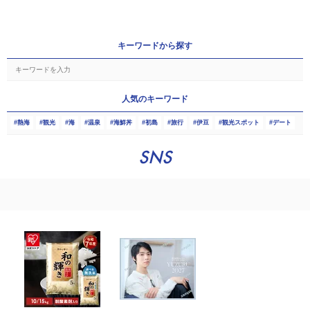
キーワードから探す
人気のキーワード
熱海
観光
海
温泉
海鮮丼
初島
旅行
伊豆
観光スポット
デート
SNS