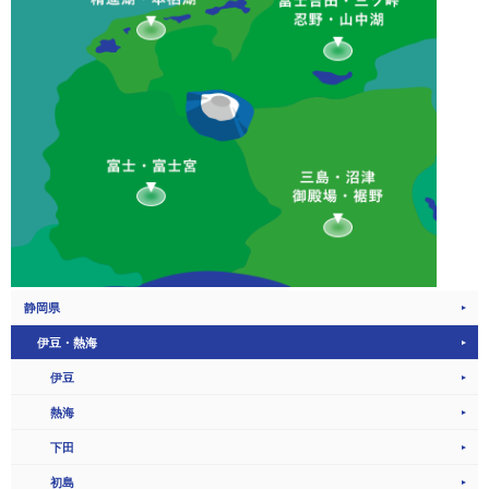
静岡県
伊豆・熱海
伊豆
熱海
下田
初島