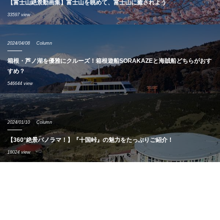
【富士山絶景動画集】富士山を眺めて、富士山に癒されよう
33597 view
2024/04/08
Column
箱根・芦ノ湖を優雅にクルーズ！箱根遊船SORAKAZEと海賊船どちらがおす
すめ？
546644 view
2024/01/10
Column
【360°絶景パノラマ！】『十国峠』の魅力をたっぷりご紹介！
18024 view