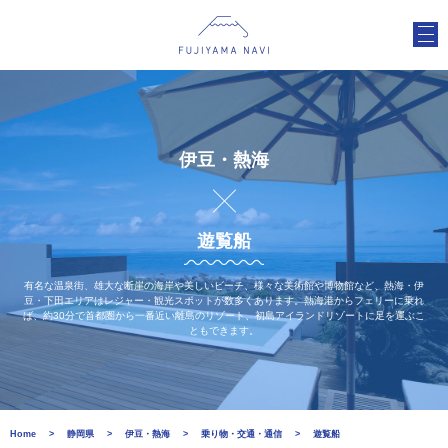
伊豆・熱海
遊覧船
有名な温泉街、雄大な断崖の海岸や美しいビーチ、様々な美術館や博物館など、熱海・伊
豆・下田エリアはレジャー・観光スポットが数多くあります。熱海港からフェリーに乗れ
ば、約30分で首都圏から一番近い離島のリゾート、初島アイランドリゾートに足を運ぶこ
ともできます。
Home
静岡県
伊豆・熱海
乗り物・交通・通信
遊覧船