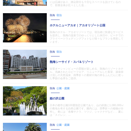
には広縁があり、踏込部分も十分なスペースを設けているの
で、部屋全体が広々とした造...
熱海
宿泊
ホテルニューアカオ｜アカオリゾート公国
熱海のホテル・アカオリゾートでは、宿泊者に快適なサービス
を提供し、熱海の温泉でのゆっくりとした休日や、ビーチでの
プライベートウェディングフォトなど様々なプランを用意して
います。
熱海
宿泊
熱海シーサイド・スパ＆リゾート
全室オーシャンビューの景観が楽しめる、熱海のリゾートホテ
ル。洗練されたロビーフロア、リニューアルした客室、源泉掛
け流しの天然温泉、四季折々の素材や海の幸をふんだんに使っ
た季節の会席をご提供。
熱海
公園・庭園
姫の沢公園
日本の都市公園100選指定公園であり、山の斜面に1,080,000㎡
の敷地を有する自然公園です。園内には、四季折々の植物が分
布し、春には「各種サクラ、ツツジ、シャクナゲなど」、夏に
は「スイレン、...
熱海
公園・庭園