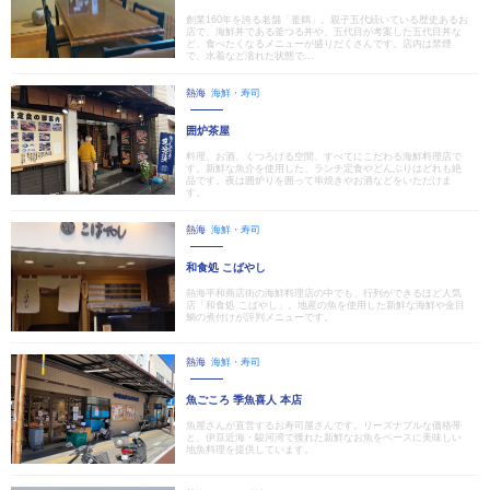
創業160年を誇る老舗「釜鶴」。親子五代続いている歴史あるお
店で、海鮮丼である釜つる丼や、五代目が考案した五代目丼な
ど、食べたくなるメニューが盛りだくさんです。店内は禁煙
で、水着など濡れた状態で...
熱海
海鮮・寿司
囲炉茶屋
料理、お酒、くつろげる空間、すべてにこだわる海鮮料理店で
す。新鮮な魚介を使用した、ランチ定食やどんぶりはどれも絶
品です。夜は囲炉りを囲って串焼きやお酒などをいただけま
す。
熱海
海鮮・寿司
和食処 こばやし
熱海平和商店街の海鮮料理店の中でも、行列ができるほど人気
店「和食処 こばやし」。地産の魚を使用した新鮮な海鮮や金目
鯛の煮付けが評判メニューです。
熱海
海鮮・寿司
魚ごころ 季魚喜人 本店
魚屋さんが直営するお寿司屋さんです。リーズナブルな価格帯
と、伊豆近海・駿河湾で獲れた新鮮なお魚をベースに美味しい
地魚料理を提供しています。