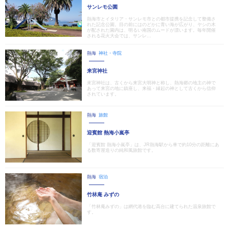
サンレモ公園
熱海市とイタリア・サンレモ市との都市提携を記念して整備さ
れた記念公園。目の前にはのどかに青い海が広がり、ヤシの木
が配された園内は、明るい南国のムードが漂います。毎年開催
される花火大会では、サンレ...
熱海
神社・寺院
来宮神社
來宮神社は、古くから来宮大明神と称し、熱海郷の地主の神で
あって来宮の地に鎮座し、来福・縁起の神として古くから信仰
されています。
熱海
旅館
迎賓館 熱海小嵐亭
「迎賓館 熱海小嵐亭」は、JR熱海駅から車で約10分の距離にあ
る数寄屋造りの純和風旅館です。
熱海
宿泊
竹林庵 みずの
「竹林庵みずの」は網代港を臨む高台に建てられた温泉旅館で
す。