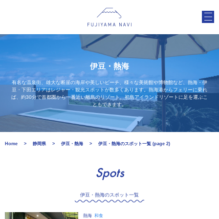
伊豆・熱海
有名な温泉街、雄大な断崖の海岸や美しいビーチ、様々な美術館や博物館など、熱海・伊
豆・下田エリアはレジャー・観光スポットが数多くあります。熱海港からフェリーに乗れ
ば、約30分で首都圏から一番近い離島のリゾート、初島アイランドリゾートに足を運ぶこ
ともできます。
Home
静岡県
伊豆・熱海
伊豆・熱海のスポット一覧 (page 2)
Spots
伊豆・熱海のスポット一覧
熱海
和食