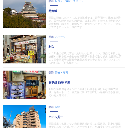
熱海
レジャー施設・スポット
熱海城
熱海の観光スポットである熱海城では、天守閣から眺める絶景
や、景色を眺めながらの足湯、日本の歴史を学べる浮世絵など
の資料館、猿まわし劇場など、勉強からアクティビティ、観光
までできるレジャー施設です。
熱海
スイーツ
利久
４０年余の伝統に育まれた味わいは守りつつ、独自で考案した
技術や材料を組み合わせた和菓子を数多く取り揃え お饅頭は第
１９回全国菓子大博覧会褒章之證で名誉大賞を頂いているこち
らのお店。「お客様あっ...
熱海
海鮮・寿司
食事処 熱海 祇園
新鮮な魚料理をメインに「美味しい物をお値打ちな価格で提
供」をモットーに、観光客に向けて美味しい海鮮料理を提供し
ているお店です。
熱海
宿泊
ホテル貫一
熱海温泉でも数少ない自家源泉掛け流しの温泉宿。朝夕お部屋
食でのんびりと過ごすことができます。全21室の全てのお部屋