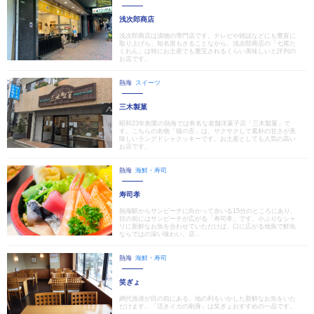
浅次郎商店
浅次郎商店は漬物の専門店です。テレビや雑誌などにも豊富に
取り上げら、知名度もさることながら、浅次郎商店の「七尾た
くわん」は特にお土産でも重宝されるくらい美味しいと評判の
お店です。
熱海
スイーツ
三木製菓
昭和23年創業の熱海では有名な老舗洋菓子店「三木製菓」で
す。こちらの名物「猫の舌」は、サクサクして素朴の甘さが美
味しいラングドシャクッキーです。お土産としても人気の高い
お店です。
熱海
海鮮・寿司
寿司孝
熱海駅からサンビーチに向かって歩いる15分のところにあり、
目の前にはサンビーチが広がる「寿司孝」です。小ぶりなシャ
リに新鮮なお魚を合わせていただけば、口に広がる地魚で鮮魚
ならではの深い味わい。店...
熱海
海鮮・寿司
笑ぎょ
網代漁港が目の前にある、地の利をいかした新鮮なお魚をいた
だけます。「活きイカの刺身」は笑ぎょおすすめの一品です。