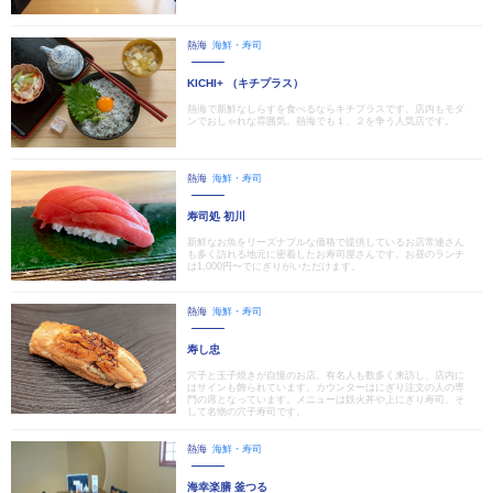
熱海
海鮮・寿司
KICHI+ （キチプラス）
熱海で新鮮なしらすを食べるならキチプラスです。店内もモダ
ンでおしゃれな雰囲気。熱海でも１、２を争う人気店です。
熱海
海鮮・寿司
寿司処 初川
新鮮なお魚をリーズナブルな価格で提供しているお店常連さん
も多く訪れる地元に密着したお寿司屋さんです。お昼のランチ
は1,000円〜でにぎりがいただけます。
熱海
海鮮・寿司
寿し忠
穴子と玉子焼きが自慢のお店。有名人も数多く来訪し、店内に
はサインも飾られています。カウンターはにぎり注文の人の専
門の席となっています。メニューは鉄火丼や上にぎり寿司、そ
して名物の穴子寿司です。
熱海
海鮮・寿司
海幸楽膳 釜つる