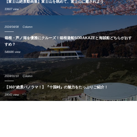
【富士山絶景動画集】富士山を眺めて、富士山に癒されよう
33607 view
2024/04/08
Column
箱根・芦ノ湖を優雅にクルーズ！箱根遊船SORAKAZEと海賊船どちらがおす
すめ？
546686 view
2024/01/10
Column
【360°絶景パノラマ！】『十国峠』の魅力をたっぷりご紹介！
18043 view