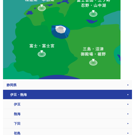
静岡県
伊豆・熱海
伊豆
熱海
下田
初島