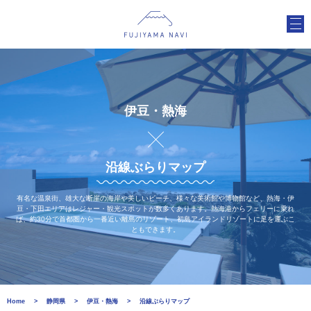
伊豆・熱海
沿線ぶらりマップ
有名な温泉街、雄大な断崖の海岸や美しいビーチ、様々な美術館や博物館など、熱海・伊
豆・下田エリアはレジャー・観光スポットが数多くあります。熱海港からフェリーに乗れ
ば、約30分で首都圏から一番近い離島のリゾート、初島アイランドリゾートに足を運ぶこ
ともできます。
Home
静岡県
伊豆・熱海
沿線ぶらりマップ