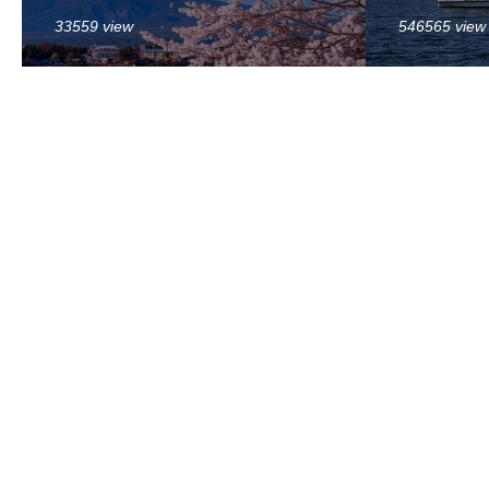
33559 view
546565 view