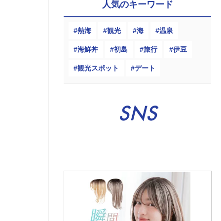
人気のキーワード
熱海
観光
海
温泉
海鮮丼
初島
旅行
伊豆
観光スポット
デート
SNS