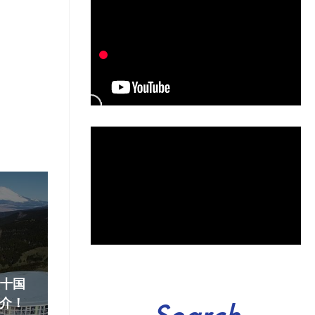
『十国
介！