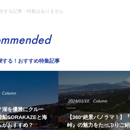
当する記事・特集はありません
ommended
喫する！おすすめ特集記事
Column
2024/01/10
Column
ノ湖を優雅にクルー
船SORAKAZEと海
【360°絶景パノラマ！】
らがおすすめ？
峠』の魅力をたっぷりご紹