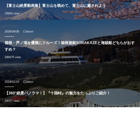
【富士山絶景動画集】富士山を眺めて、富士山に癒されよう
33604 view
2024/04/08
Column
箱根・芦ノ湖を優雅にクルーズ！箱根遊船SORAKAZEと海賊船どちらがおす
すめ？
546675 view
2024/01/10
Column
【360°絶景パノラマ！】『十国峠』の魅力をたっぷりご紹介！
18037 view