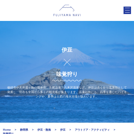
伊豆
味覚狩り
修繕寺や天井湯ヶ島の温泉街、土肥温泉、八木沢温泉など、伊豆は古くから温泉街として
発展し、現在も全国から多くの観光客が集まります。温泉以外にも、四季を通じたハイキ
ングや、夏季は土肥の海水浴場が賑わいます。
Home
静岡県
伊豆・熱海
伊豆
アウトドア・アクティビティ
味覚狩り