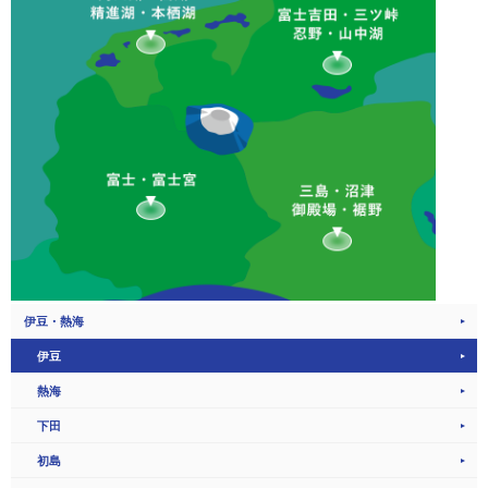
伊豆・熱海
伊豆
熱海
下田
初島