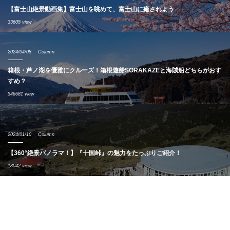
【富士山絶景動画集】富士山を眺めて、富士山に癒されよう
33605 view
2024/04/08
Column
箱根・芦ノ湖を優雅にクルーズ！箱根遊船SORAKAZEと海賊船どちらがおす
すめ？
546681 view
2024/01/10
Column
【360°絶景パノラマ！】『十国峠』の魅力をたっぷりご紹介！
18042 view