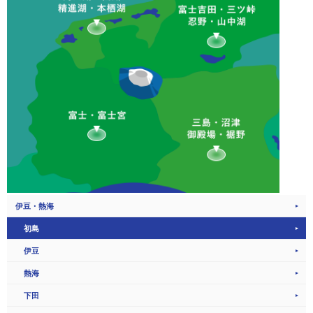
伊豆・熱海
初島
伊豆
熱海
下田