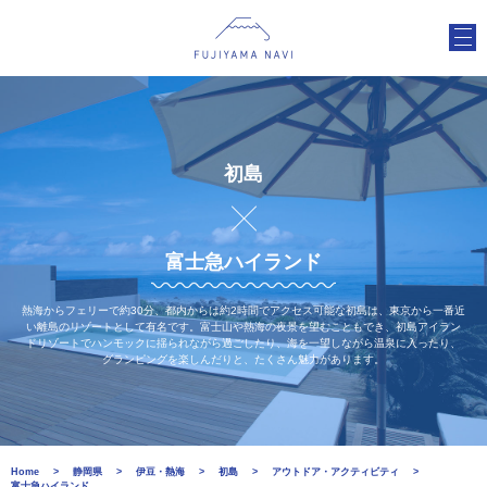
初島
富士急ハイランド
熱海からフェリーで約30分、都内からは約2時間でアクセス可能な初島は、東京から一番近
い離島のリゾートとして有名です。富士山や熱海の夜景を望むこともでき、初島アイラン
ドリゾートでハンモックに揺られながら過ごしたり、海を一望しながら温泉に入ったり、
グランピングを楽しんだりと、たくさん魅力があります。
Home
静岡県
伊豆・熱海
初島
アウトドア・アクティビティ
富士急ハイランド