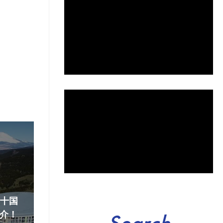
『十国
介！