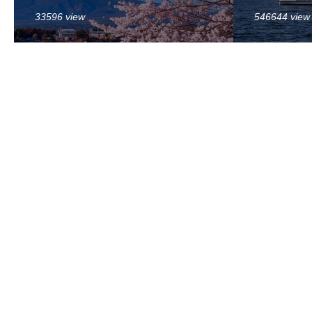
33596 view
546644 view