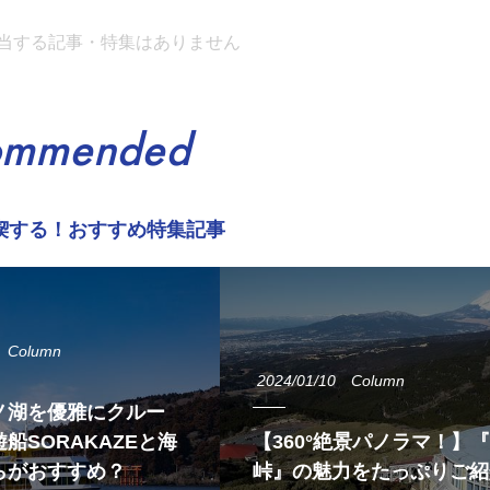
当する記事・特集はありません
ommended
喫する！おすすめ特集記事
Column
2024/01/10
Column
ノ湖を優雅にクルー
船SORAKAZEと海
【360°絶景パノラマ！】
らがおすすめ？
峠』の魅力をたっぷりご紹