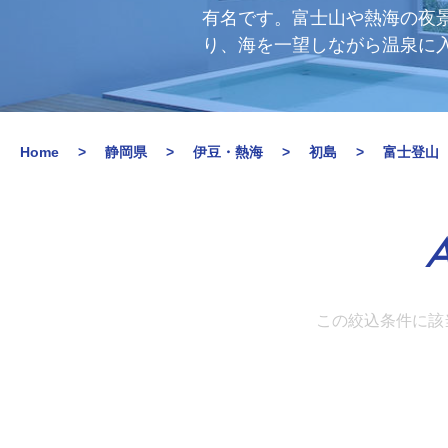
有名です。富士山や熱海の夜
り、海を一望しながら温泉に
Home
静岡県
伊豆・熱海
初島
富士登山
A
この絞込条件に該