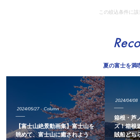
この絞込条件に該
Rec
夏の富士を満
2024/04/08
2024/05/27
Column
箱根・芦
【富士山絶景動画集】富士山を
ズ！箱根遊
眺めて、富士山に癒されよう
賊船どち