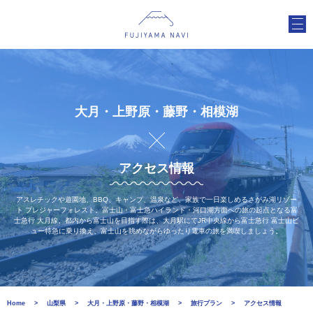
大月・上野原・藤野・相模湖
アクセス情報
アスレチックや遊園地、BBQ、キャンプ、温泉など、家族で一日楽しめるさがみ湖リゾー
ト プレジャーフォレスト。富士山・富士急ハイランド・河口湖方面への旅の起点となる富
士急行 大月線。都内から富士山を目指す際は、大月駅にてJR中央線から富士急行 富士山ビ
ュー特急に乗り換え、富士山を眺めながらゆったり電車の旅を満喫しましょう。
Home
山梨県
大月・上野原・藤野・相模湖
旅行プラン
アクセス情報