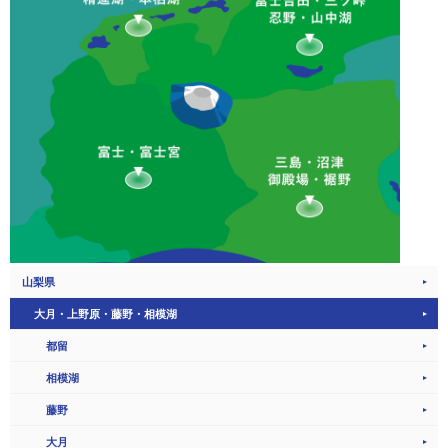
山梨県
大月・上野原・藤野・相模湖
都留
相模湖
藤野
大月