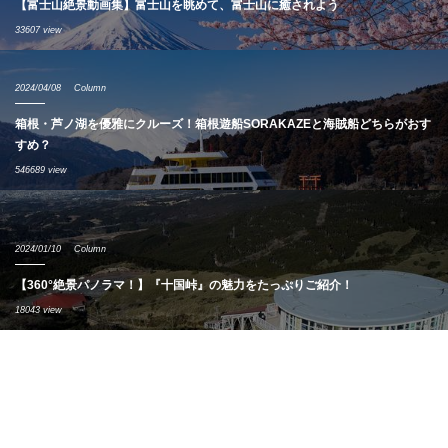
【富士山絶景動画集】富士山を眺めて、富士山に癒されよう
33607 view
2024/04/08
Column
箱根・芦ノ湖を優雅にクルーズ！箱根遊船SORAKAZEと海賊船どちらがおす
すめ？
546689 view
2024/01/10
Column
【360°絶景パノラマ！】『十国峠』の魅力をたっぷりご紹介！
18043 view