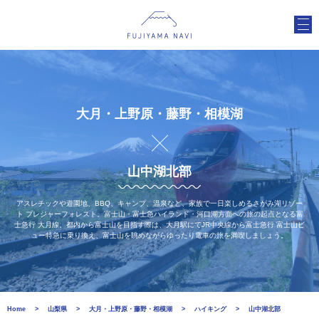
大月・上野原・藤野・相模湖
山中湖北部
アスレチックや遊園地、BBQ、キャンプ、温泉など、家族で一日楽しめるさがみ湖リゾー
ト プレジャーフォレスト。富士山・富士急ハイランド・河口湖方面への旅の起点となる富
士急行 大月線。都内から富士山を目指す際は、大月駅にてJR中央線から富士急行 富士山ビ
ュー特急に乗り換え、富士山を眺めながらゆったり電車の旅を満喫しましょう。
Home
山梨県
大月・上野原・藤野・相模湖
ハイキング
山中湖北部