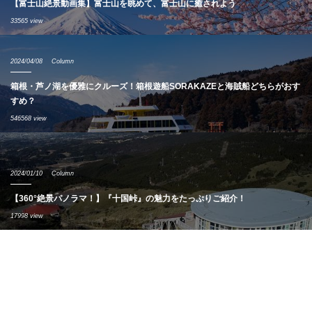
【富士山絶景動画集】富士山を眺めて、富士山に癒されよう
33565 view
2024/04/08
Column
箱根・芦ノ湖を優雅にクルーズ！箱根遊船SORAKAZEと海賊船どちらがおす
すめ？
546568 view
2024/01/10
Column
【360°絶景パノラマ！】『十国峠』の魅力をたっぷりご紹介！
17998 view