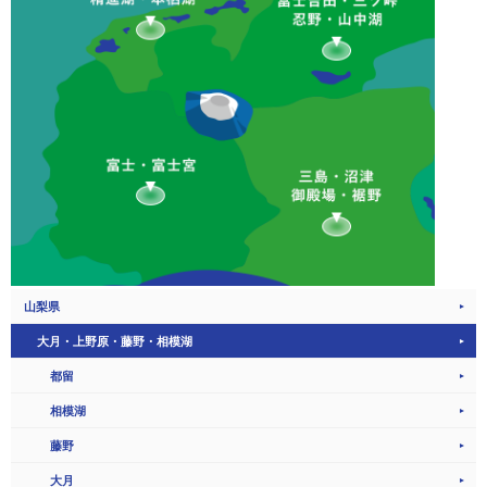
山梨県
大月・上野原・藤野・相模湖
都留
相模湖
藤野
大月