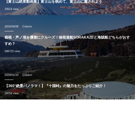
【富士山絶景動画集】富士山を眺めて、富士山に癒されよう
33614 view
2024/04/08
Column
箱根・芦ノ湖を優雅にクルーズ！箱根遊船SORAKAZEと海賊船どちらがおす
すめ？
546723 view
2024/01/10
Column
【360°絶景パノラマ！】『十国峠』の魅力をたっぷりご紹介！
18054 view