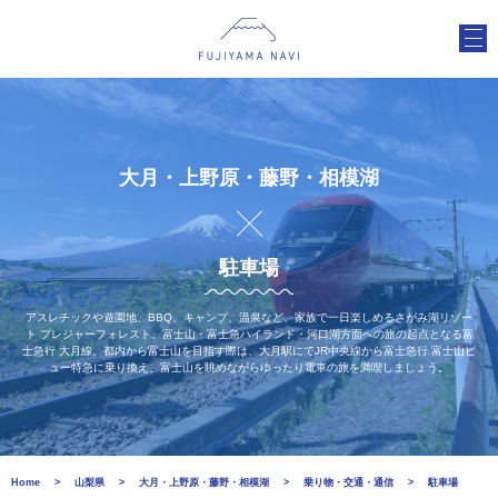
大月・上野原・藤野・相模湖
駐車場
アスレチックや遊園地、BBQ、キャンプ、温泉など、家族で一日楽しめるさがみ湖リゾー
ト プレジャーフォレスト。富士山・富士急ハイランド・河口湖方面への旅の起点となる富
士急行 大月線。都内から富士山を目指す際は、大月駅にてJR中央線から富士急行 富士山ビ
ュー特急に乗り換え、富士山を眺めながらゆったり電車の旅を満喫しましょう。
Home
山梨県
大月・上野原・藤野・相模湖
乗り物・交通・通信
駐車場