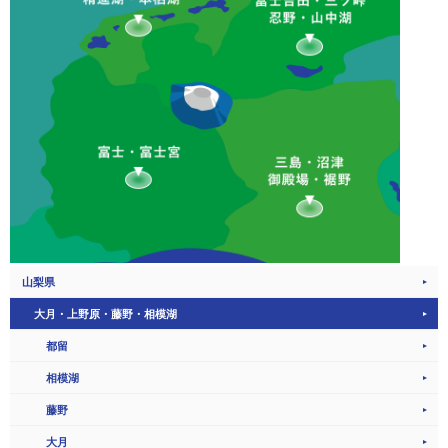
山梨県
大月・上野原・藤野・相模湖
都留
相模湖
藤野
大月