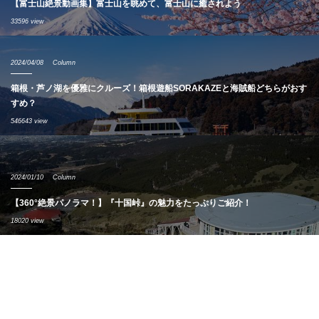
【富士山絶景動画集】富士山を眺めて、富士山に癒されよう
33596 view
2024/04/08
Column
箱根・芦ノ湖を優雅にクルーズ！箱根遊船SORAKAZEと海賊船どちらがおす
すめ？
546643 view
2024/01/10
Column
【360°絶景パノラマ！】『十国峠』の魅力をたっぷりご紹介！
18020 view