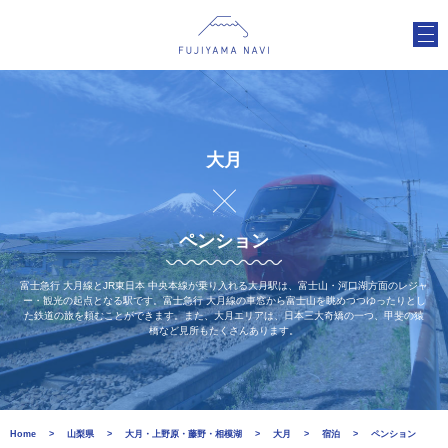
大月
ペンション
富士急行 大月線とJR東日本 中央本線が乗り入れる大月駅は、富士山・河口湖方面のレジャ
ー・観光の起点となる駅です。富士急行 大月線の車窓から富士山を眺めつつゆったりとし
た鉄道の旅を頼むことができます。また、大月エリアは、日本三大奇矯の一つ、甲斐の猿
橋など見所もたくさんあります。
Home
山梨県
大月・上野原・藤野・相模湖
大月
宿泊
ペンション