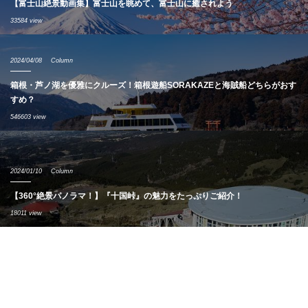
【富士山絶景動画集】富士山を眺めて、富士山に癒されよう
33584 view
2024/04/08
Column
箱根・芦ノ湖を優雅にクルーズ！箱根遊船SORAKAZEと海賊船どちらがおす
すめ？
546603 view
2024/01/10
Column
【360°絶景パノラマ！】『十国峠』の魅力をたっぷりご紹介！
18011 view