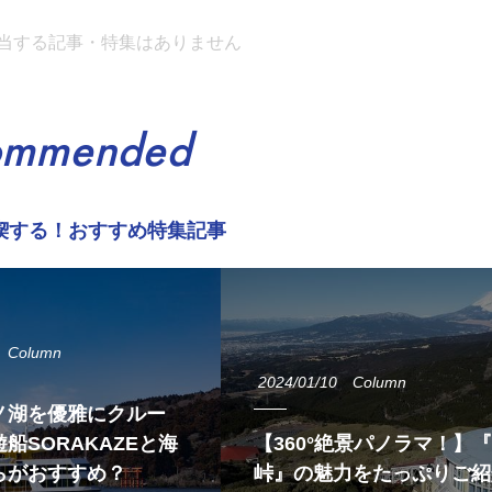
当する記事・特集はありません
ommended
喫する！おすすめ特集記事
Column
2024/01/10
Column
ノ湖を優雅にクルー
船SORAKAZEと海
【360°絶景パノラマ！】
らがおすすめ？
峠』の魅力をたっぷりご紹