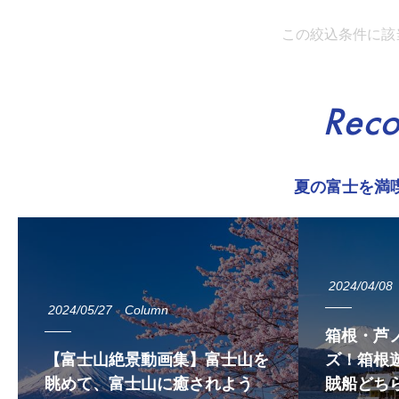
この絞込条件に該
Rec
夏の富士を満
2024/04/08
2024/05/27
Column
箱根・芦
【富士山絶景動画集】富士山を
ズ！箱根遊
眺めて、富士山に癒されよう
賊船どち