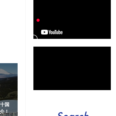
『十国
介！