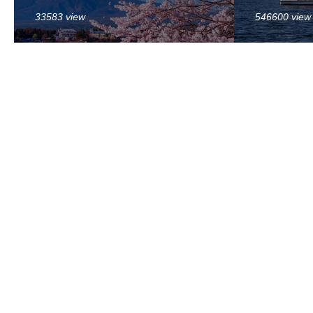
33583 view
546600 view