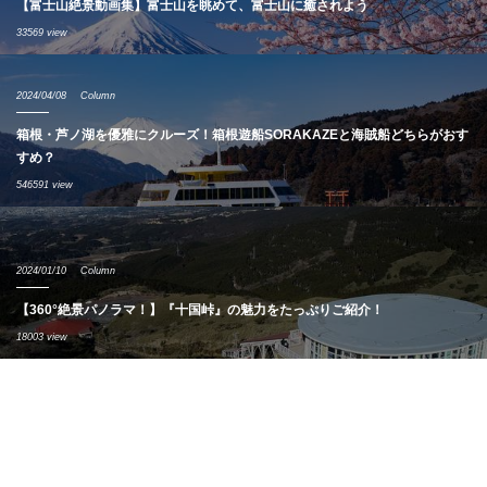
【富士山絶景動画集】富士山を眺めて、富士山に癒されよう
33569 view
2024/04/08
Column
箱根・芦ノ湖を優雅にクルーズ！箱根遊船SORAKAZEと海賊船どちらがおす
すめ？
546591 view
2024/01/10
Column
【360°絶景パノラマ！】『十国峠』の魅力をたっぷりご紹介！
18003 view