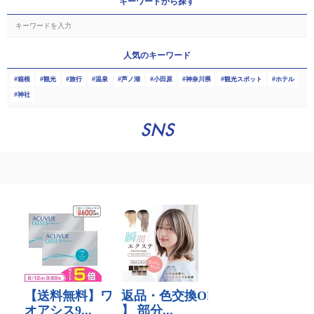
キーワードから探す
人気のキーワード
箱根
観光
旅行
温泉
芦ノ湖
小田原
神奈川県
観光スポット
ホテル
神社
SNS