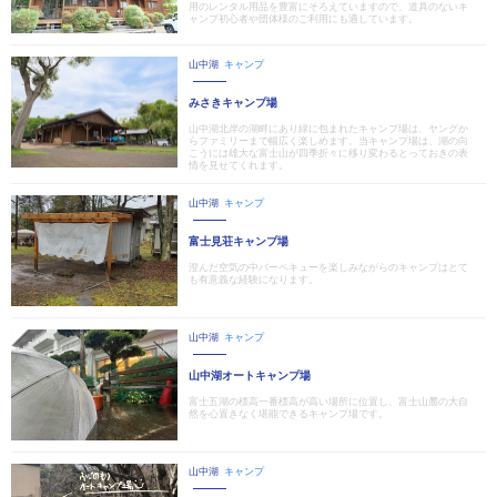
用のレンタル用品を豊富にそろえていますので、道具のないキ
ャンプ初心者や団体様のご利用にも適しています。
山中湖
キャンプ
みさきキャンプ場
山中湖北岸の湖畔にあり緑に包まれたキャンプ場は、ヤングか
らファミリーまで幅広く楽しめます。当キャンプ場は、湖の向
こうには雄大な富士山が四季折々に移り変わるとっておきの表
情を見せてくれます。
山中湖
キャンプ
富士見荘キャンプ場
澄んだ空気の中バーベキューを楽しみながらのキャンプはとて
も有意義な経験になります。
山中湖
キャンプ
山中湖オートキャンプ場
富士五湖の標高一番標高が高い場所に位置し、富士山麓の大自
然を心置きなく堪能できるキャンプ場です。
山中湖
キャンプ