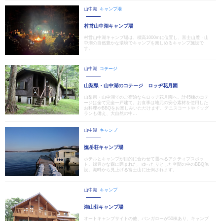
山中湖
キャンプ場
村営山中湖キャンプ場
村営山中湖キャンプ場は、標高1000mに位置し、富士山麓・山
中湖の自然豊かな環境でキャンプを楽しめるキャンプ施設で
す。
山中湖
コテージ
山梨県・山中湖のコテージ ロッヂ花月園
山梨県・山中湖でのご宿泊ならロッヂ花月園へ。計45棟のコテ
ージは全て完全一戸建て。お食事は地元の安心素材を使用した
お料理やBBQをお楽しみいただけます。テニスコートやドッグ
ランも備え、大自然の中...
山中湖
キャンプ
撫岳荘キャンプ場
ホテルとキャンプが目的に合わせて選べるアクティブスポッ
ト。緑豊かな森に囲まれた、ゆったりとした空間の中のBBQ施
設。湖畔から見上げる富士山に圧倒されます。
山中湖
キャンプ
湖山荘キャンプ場
オートキャンプサイトの他、バンガローが50棟あり、キャンプ