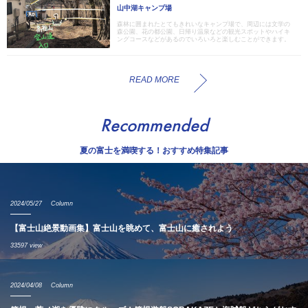
山中湖キャンプ場
森林に囲まれたとてもきれいなキャンプ場で、周辺には文学の
森公園、花の都公園、日帰り温泉などの観光スポットやハイキ
ングコースなどがあるのでいろいろと楽しむことができます。
READ MORE
Recommended
夏の富士を満喫する！おすすめ特集記事
2024/05/27
Column
【富士山絶景動画集】富士山を眺めて、富士山に癒されよう
33597 view
2024/04/08
Column