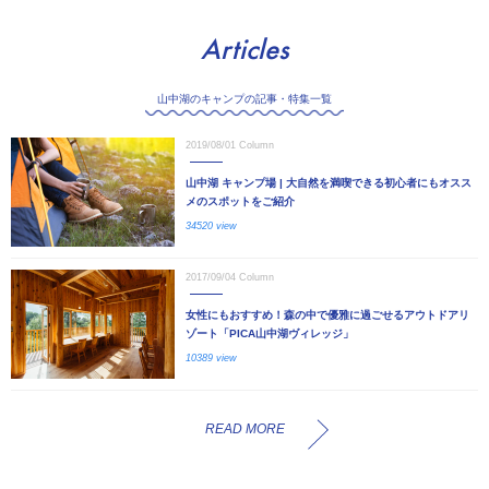
Articles
山中湖のキャンプの記事・特集一覧
2019/08/01
Column
山中湖 キャンプ場 | 大自然を満喫できる初心者にもオスス
メのスポットをご紹介
34520 view
2017/09/04
Column
女性にもおすすめ！森の中で優雅に過ごせるアウトドアリ
ゾート「PICA山中湖ヴィレッジ」
10389 view
READ MORE