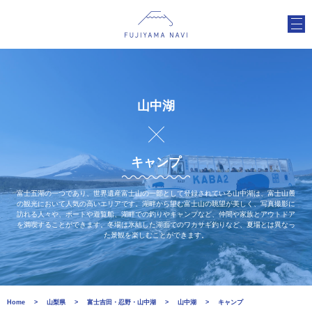
山中湖
キャンプ
富士五湖の一つであり、世界遺産富士山の一部として登録されている山中湖は、富士山麓
の観光において人気の高いエリアです。湖畔から望む富士山の眺望が美しく、写真撮影に
訪れる人々や、ボートや遊覧船、湖畔での釣りやキャンプなど、仲間や家族とアウトドア
を満喫することができます。冬場は氷結した湖面でのワカサギ釣りなど、夏場とは異なっ
た景観を楽しむことができます。
Home
山梨県
富士吉田・忍野・山中湖
山中湖
キャンプ