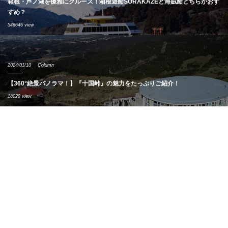
箱根・芦ノ湖を優雅にクルーズ！箱根遊船SORAKAZEと海賊船どちらがおす
すめ？
546646 view
2024/01/10
Column
【360°絶景パノラマ！】『十国峠』の魅力をたっぷりご紹介！
18028 view