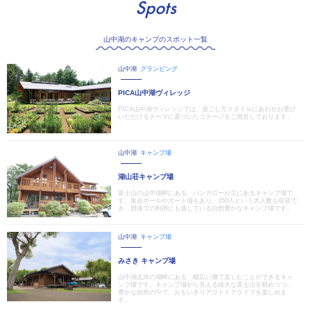
Spots
山中湖のキャンプのスポット一覧
山中湖
グランピング
PICA山中湖ヴィレッジ
PICA山中湖ヴィレッジでは、過ごし方スタイルにあわせお選び
いただけるテーマに基づいたコテージをご用意しております。
山中湖
キャンプ場
湖山荘キャンプ場
富士山の山中湖畔にある、バンガローが主にあるキャンプ場で
す。集会ホールやボート場もあり、350人という大人数も収容で
き、団体での利用にも適している自然豊かなキャンプ場です。
山中湖
キャンプ場
みさき キャンプ場
山中湖北岸の湖畔にある、幅広い層で楽しむことができるキャ
ンプ場です。キャンプ場から見える雄大な富士山を眺めつつ、
豊かな自然の中で、おもいきりアウトドアライフを楽しめま
す。